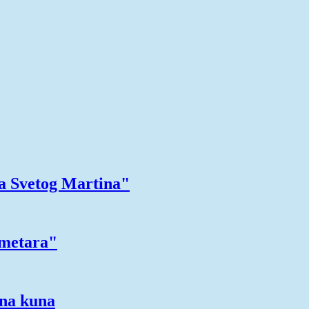
ma Svetog Martina"
ometara"
una kuna