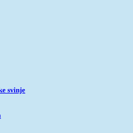
ke svinje
a