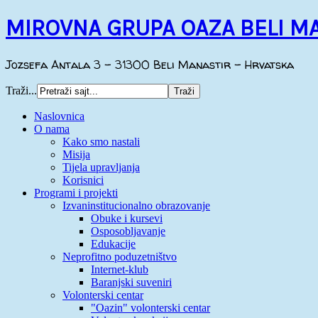
MIROVNA GRUPA OAZA BELI M
Jozsefa Antala 3 - 31300 Beli Manastir - Hrvatska
Traži...
Naslovnica
O nama
Kako smo nastali
Misija
Tijela upravljanja
Korisnici
Programi i projekti
Izvaninstitucionalno obrazovanje
Obuke i kursevi
Osposobljavanje
Edukacije
Neprofitno poduzetništvo
Internet-klub
Baranjski suveniri
Volonterski centar
"Oazin" volonterski centar