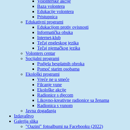
Volonterske akcije
Baza volontera
Edukacije volontera
Pristupnica
Edukativni programi
Edukacijom protiv ovisnosti
Informatička obuka
Internet-klub
Tečaj engleskog jezika
Tečaj njemačkog jezika
Volonters centar
Socijalni programi
Podjela besplatnih obroka
Pomoć starim osobama
Ekološki programi
Vreće ne u smeće
Filcanje vune
Ekološke akcije
Radionice s djecom
Likovno-kreativne radionice sa ženama
Radionica s vunom
Javna događanja
Izdavaštvo
Galerija slika
"Oazini" fotoalbumi na Facebooku (2022)