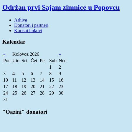
Održan prvi Sajam zimnice u Popovcu
Arhiva
Donatori i partneri
Korisni linkovi
Kalendar
«
Kolovoz 2026
»
Pon
Uto
Sri
Čet
Pet
Sub
Ned
1
2
3
4
5
6
7
8
9
10
11
12
13
14
15
16
17
18
19
20
21
22
23
24
25
26
27
28
29
30
31
"Oazini" donatori