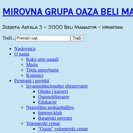
MIROVNA GRUPA OAZA BELI M
Jozsefa Antala 3 - 31300 Beli Manastir - Hrvatska
Traži...
Naslovnica
O nama
Kako smo nastali
Misija
Tijela upravljanja
Korisnici
Programi i projekti
Izvaninstitucionalno obrazovanje
Obuke i kursevi
Osposobljavanje
Edukacije
Neprofitno poduzetništvo
Internet-klub
Baranjski suveniri
Volonterski centar
"Oazin" volonterski centar