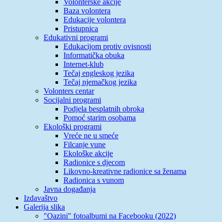
Volonterske akcije
Baza volontera
Edukacije volontera
Pristupnica
Edukativni programi
Edukacijom protiv ovisnosti
Informatička obuka
Internet-klub
Tečaj engleskog jezika
Tečaj njemačkog jezika
Volonters centar
Socijalni programi
Podjela besplatnih obroka
Pomoć starim osobama
Ekološki programi
Vreće ne u smeće
Filcanje vune
Ekološke akcije
Radionice s djecom
Likovno-kreativne radionice sa ženama
Radionica s vunom
Javna događanja
Izdavaštvo
Galerija slika
"Oazini" fotoalbumi na Facebooku (2022)