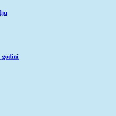
lju
 godini