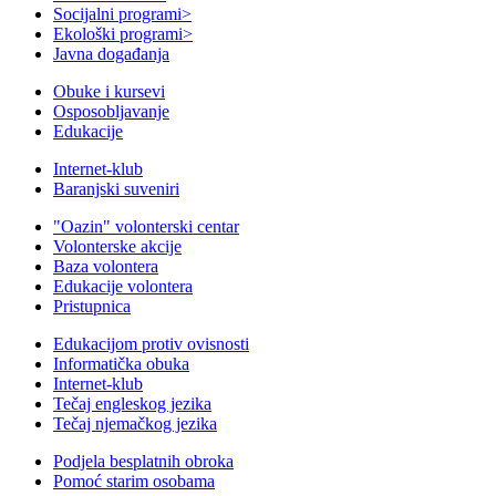
Socijalni programi
>
Ekološki programi
>
Javna događanja
Obuke i kursevi
Osposobljavanje
Edukacije
Internet-klub
Baranjski suveniri
"Oazin" volonterski centar
Volonterske akcije
Baza volontera
Edukacije volontera
Pristupnica
Edukacijom protiv ovisnosti
Informatička obuka
Internet-klub
Tečaj engleskog jezika
Tečaj njemačkog jezika
Podjela besplatnih obroka
Pomoć starim osobama