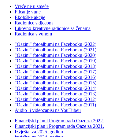
Vreće ne u smeće
Filcanje vune
Ekološke akcije
Radionice s djecom
Likovno-kreativne radionice sa ženama
Radionica s vunom
"Oazini" fotoalbumi na Facebooku (2022)
"Oazini" fotoalbumi na Facebooku (2021)
"Oazini" fotoalbumi na Facebooku (2020)
"Oazini" fotoalbumi na Facebooku (2019)
"Oazini" fotoalbumi na Facebooku (2018)
"Oazini" fotoalbumi na Facebooku (2017)
"Oazini" fotoalbumi na Facebooku (2016)
"Oazini" fotoalbumi na Facebooku (2015)
"Oazini" fotoalbumi na Facebooku (2014)
"Oazini" fotoalbumi na Facebooku (2013)
"Oazini" fotoalbumi na Facebooku (2012)
"Oazini" fotoalbumi na Facebooku (2011)
Audio- i videozapisi na YouTubeu
Financijski plan i Program rada Oaze za 2022.
Financijski plan i Program rada Oaze za 2021.
Izvještaj za 2025. godinu