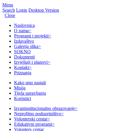
Menu
Search
Login
Desktop Version
Close
Naslovnica
O nama
>
Programi i projekti
>
Izdavaštvo
Galerija slika
>
SOKNO
Dokumenti
Izvještaji i planovi
>
Kontakt
>
Priznanja
Kako smo nastali
Misija
Tijela upravljanja
Korisnici
Izvaninstitucionalno obrazovanje
>
Neprofitno poduzetništvo
>
Volonterski centar
>
Edukativni programi
>
Volonters centar