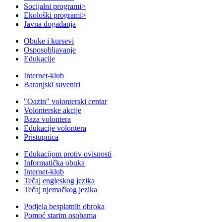
Socijalni programi
>
Ekološki programi
>
Javna događanja
Obuke i kursevi
Osposobljavanje
Edukacije
Internet-klub
Baranjski suveniri
"Oazin" volonterski centar
Volonterske akcije
Baza volontera
Edukacije volontera
Pristupnica
Edukacijom protiv ovisnosti
Informatička obuka
Internet-klub
Tečaj engleskog jezika
Tečaj njemačkog jezika
Podjela besplatnih obroka
Pomoć starim osobama