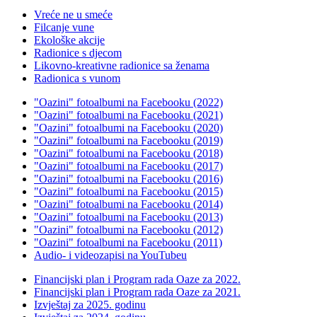
Vreće ne u smeće
Filcanje vune
Ekološke akcije
Radionice s djecom
Likovno-kreativne radionice sa ženama
Radionica s vunom
"Oazini" fotoalbumi na Facebooku (2022)
"Oazini" fotoalbumi na Facebooku (2021)
"Oazini" fotoalbumi na Facebooku (2020)
"Oazini" fotoalbumi na Facebooku (2019)
"Oazini" fotoalbumi na Facebooku (2018)
"Oazini" fotoalbumi na Facebooku (2017)
"Oazini" fotoalbumi na Facebooku (2016)
"Oazini" fotoalbumi na Facebooku (2015)
"Oazini" fotoalbumi na Facebooku (2014)
"Oazini" fotoalbumi na Facebooku (2013)
"Oazini" fotoalbumi na Facebooku (2012)
"Oazini" fotoalbumi na Facebooku (2011)
Audio- i videozapisi na YouTubeu
Financijski plan i Program rada Oaze za 2022.
Financijski plan i Program rada Oaze za 2021.
Izvještaj za 2025. godinu