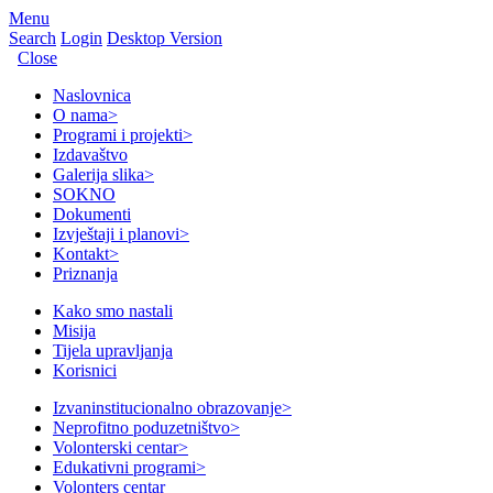
Menu
Search
Login
Desktop Version
Close
Naslovnica
O nama
>
Programi i projekti
>
Izdavaštvo
Galerija slika
>
SOKNO
Dokumenti
Izvještaji i planovi
>
Kontakt
>
Priznanja
Kako smo nastali
Misija
Tijela upravljanja
Korisnici
Izvaninstitucionalno obrazovanje
>
Neprofitno poduzetništvo
>
Volonterski centar
>
Edukativni programi
>
Volonters centar