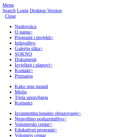
Menu
Search
Login
Desktop Version
Close
Naslovnica
O nama
>
Programi i projekti
>
Izdavaštvo
Galerija slika
>
SOKNO
Dokumenti
Izvještaji i planovi
>
Kontakt
>
Priznanja
Kako smo nastali
Misija
Tijela upravljanja
Korisnici
Izvaninstitucionalno obrazovanje
>
Neprofitno poduzetništvo
>
Volonterski centar
>
Edukativni programi
>
Volonters centar