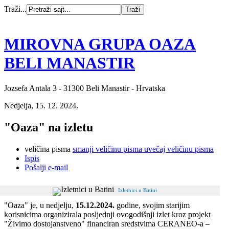
Traži...
MIROVNA GRUPA OAZA
BELI MANASTIR
Jozsefa Antala 3 - 31300 Beli Manastir - Hrvatska
Nedjelja, 15. 12. 2024.
"Oaza" na izletu
veličina pisma
smanji veličinu pisma
uvečaj veličinu pisma
Ispis
Pošalji e-mail
Izletnici u Batini
"Oaza" je, u nedjelju,
15.12.2024.
godine, svojim starijim
korisnicima organizirala posljednji ovogodišnji izlet kroz projekt
"Živimo dostojanstveno" financiran sredstvima CERANEO-a –