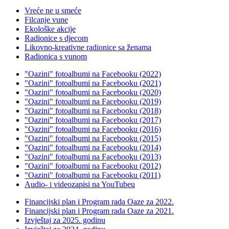
Vreće ne u smeće
Filcanje vune
Ekološke akcije
Radionice s djecom
Likovno-kreativne radionice sa ženama
Radionica s vunom
"Oazini" fotoalbumi na Facebooku (2022)
"Oazini" fotoalbumi na Facebooku (2021)
"Oazini" fotoalbumi na Facebooku (2020)
"Oazini" fotoalbumi na Facebooku (2019)
"Oazini" fotoalbumi na Facebooku (2018)
"Oazini" fotoalbumi na Facebooku (2017)
"Oazini" fotoalbumi na Facebooku (2016)
"Oazini" fotoalbumi na Facebooku (2015)
"Oazini" fotoalbumi na Facebooku (2014)
"Oazini" fotoalbumi na Facebooku (2013)
"Oazini" fotoalbumi na Facebooku (2012)
"Oazini" fotoalbumi na Facebooku (2011)
Audio- i videozapisi na YouTubeu
Financijski plan i Program rada Oaze za 2022.
Financijski plan i Program rada Oaze za 2021.
Izvještaj za 2025. godinu