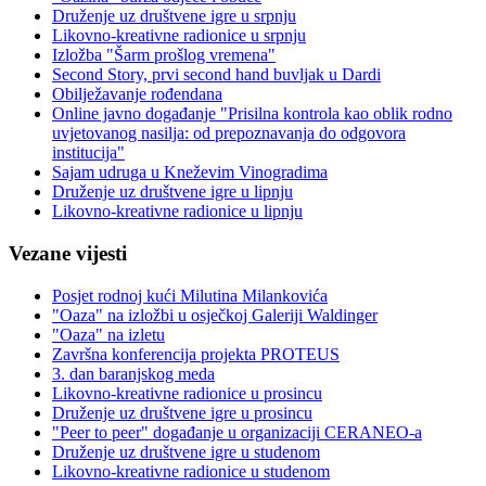
Druženje uz društvene igre u srpnju
Likovno-kreativne radionice u srpnju
Izložba "Šarm prošlog vremena"
Second Story, prvi second hand buvljak u Dardi
Obilježavanje rođendana
Online javno događanje "Prisilna kontrola kao oblik rodno
uvjetovanog nasilja: od prepoznavanja do odgovora
institucija"
Sajam udruga u Kneževim Vinogradima
Druženje uz društvene igre u lipnju
Likovno-kreativne radionice u lipnju
Vezane vijesti
Posjet rodnoj kući Milutina Milankovića
"Oaza" na izložbi u osječkoj Galeriji Waldinger
"Oaza" na izletu
Završna konferencija projekta PROTEUS
3. dan baranjskog meda
Likovno-kreativne radionice u prosincu
Druženje uz društvene igre u prosincu
"Peer to peer" događanje u organizaciji CERANEO-a
Druženje uz društvene igre u studenom
Likovno-kreativne radionice u studenom