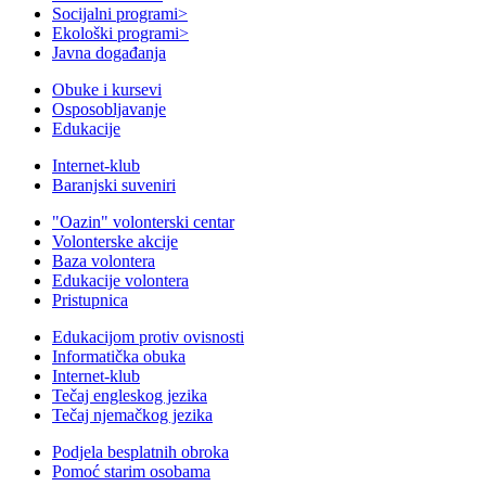
Socijalni programi
>
Ekološki programi
>
Javna događanja
Obuke i kursevi
Osposobljavanje
Edukacije
Internet-klub
Baranjski suveniri
"Oazin" volonterski centar
Volonterske akcije
Baza volontera
Edukacije volontera
Pristupnica
Edukacijom protiv ovisnosti
Informatička obuka
Internet-klub
Tečaj engleskog jezika
Tečaj njemačkog jezika
Podjela besplatnih obroka
Pomoć starim osobama