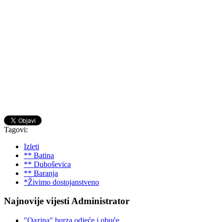
Tagovi:
Izleti
** Batina
** Duboševica
** Baranja
*Živimo dostojanstveno
Najnovije vijesti Administrator
"Oazina" burza odjeće i obuće