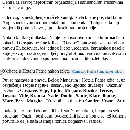
Centra za razvoj neprofitnih organizacija i sufinanciran sredstvima
Europske unije.
Cilj ovog, s nestrpljenjem iščekivanog, izleta bila je posjeta Batini i
Augustinčićevom monumentalnom spomeniku "Pobjede" koji je
svojom ljepotom i ovoga puta fascinirao posjetitelje.
Nakon kratkog obilaska i šetnje uz Jovanove korisne informacije o
lokaciji i Gospavine fine kiflice, "Oazino" putovanje se nastavilo u
pravcu Duboševice, još jednog lijepo uređenog baranjskog naselja
koje je svojim sadržajem, dječjim igralištima, renoviranom crkvom i
parkom s održavanim spomenicima – iznenadilo izletnike.
Okrijepa u Hotelu Patria nakon izleta
Put se nastavio u pravcu Belog Manastira i Hotela Patria gdje je, uz
osvježenje i tople napitke, nastavljeno ugodno druženje "Oazinih"
izletnika:
Gospave
,
Voje
,
Ljube
,
Mirjane
,
Rožike
,
Tereze
,
Jovana
,
Vide
,
Branka
,
Nade
,
Donke
,
Sanje
,
Klare
,
Ilonke
,
Mare
,
Pere
,
Margite
i "Oazinih" aktivistica
Sandre
,
Vesne
i
Ane
.
I tako je, po prohladnom, ali ipak sunčanom danu, lijepo i veselo
protekao "Oazin" posljednji ovogodišnji izlet u kome se još jednom
potvrdilo da je naša Baranja riznica bogatstva i raskoši.