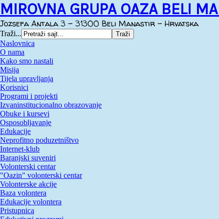
MIROVNA GRUPA OAZA BELI MA
Jozsefa Antala 3 - 31300 Beli Manastir - Hrvatska
Traži...
Naslovnica
O nama
Kako smo nastali
Misija
Tijela upravljanja
Korisnici
Programi i projekti
Izvaninstitucionalno obrazovanje
Obuke i kursevi
Osposobljavanje
Edukacije
Neprofitno poduzetništvo
Internet-klub
Baranjski suveniri
Volonterski centar
"Oazin" volonterski centar
Volonterske akcije
Baza volontera
Edukacije volontera
Pristupnica