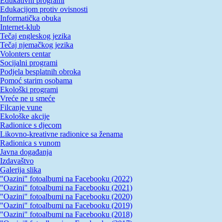
Edukativni programi
Edukacijom protiv ovisnosti
Informatička obuka
Internet-klub
Tečaj engleskog jezika
Tečaj njemačkog jezika
Volonters centar
Socijalni programi
Podjela besplatnih obroka
Pomoć starim osobama
Ekološki programi
Vreće ne u smeće
Filcanje vune
Ekološke akcije
Radionice s djecom
Likovno-kreativne radionice sa ženama
Radionica s vunom
Javna događanja
Izdavaštvo
Galerija slika
"Oazini" fotoalbumi na Facebooku (2022)
"Oazini" fotoalbumi na Facebooku (2021)
"Oazini" fotoalbumi na Facebooku (2020)
"Oazini" fotoalbumi na Facebooku (2019)
"Oazini" fotoalbumi na Facebooku (2018)