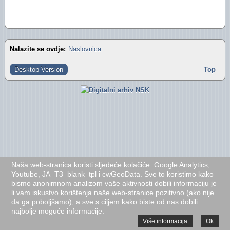
"Oazini" fotoalbumi na Facebooku (2012)
Izvještaj za 2016. godinu
"Oazini" fotoalbumi na Facebooku (2011)
Izvještaj za 2015. godinu
Audio- i videozapisi na YouTubeu
Izvještaj za 2014. godinu
Nalazite se ovdje:
Naslovnica
Izvještaj za 2013. godinu
Desktop Version
Top
Izvještaj za 2012. godinu
Izvještaj za 2011. godinu
Izvještaj za 2010. godinu
Izvještaj za 2009. godinu
Naša web-stranica koristi sljedeće kolačiće: Google Analytics,
Izvještaj za 2008. godinu
Youtube, JA_T3_blank_tpl i cwGeoData. Sve to koristimo kako
bismo anonimnom analizom vaše aktivnosti dobili informaciju je
Izvještaj za 2007. godinu
li vam iskustvo korištenja naše web-stranice pozitivno (ako nije
da ga poboljšamo), a sve s ciljem kako biste od nas dobili
Financijski plan i Program rada Oaze za 2026
najbolje moguće informacije.
Više informacija
Ok