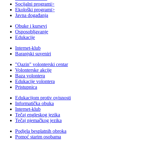
Socijalni programi
>
Ekološki programi
>
Javna događanja
Obuke i kursevi
Osposobljavanje
Edukacije
Internet-klub
Baranjski suveniri
"Oazin" volonterski centar
Volonterske akcije
Baza volontera
Edukacije volontera
Pristupnica
Edukacijom protiv ovisnosti
Informatička obuka
Internet-klub
Tečaj engleskog jezika
Tečaj njemačkog jezika
Podjela besplatnih obroka
Pomoć starim osobama