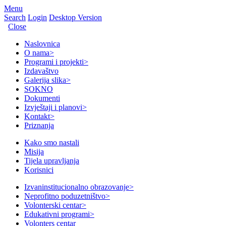
Menu
Search
Login
Desktop Version
Close
Naslovnica
O nama
>
Programi i projekti
>
Izdavaštvo
Galerija slika
>
SOKNO
Dokumenti
Izvještaji i planovi
>
Kontakt
>
Priznanja
Kako smo nastali
Misija
Tijela upravljanja
Korisnici
Izvaninstitucionalno obrazovanje
>
Neprofitno poduzetništvo
>
Volonterski centar
>
Edukativni programi
>
Volonters centar