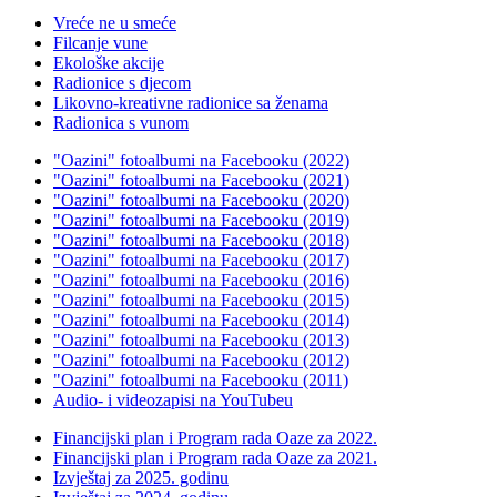
Vreće ne u smeće
Filcanje vune
Ekološke akcije
Radionice s djecom
Likovno-kreativne radionice sa ženama
Radionica s vunom
"Oazini" fotoalbumi na Facebooku (2022)
"Oazini" fotoalbumi na Facebooku (2021)
"Oazini" fotoalbumi na Facebooku (2020)
"Oazini" fotoalbumi na Facebooku (2019)
"Oazini" fotoalbumi na Facebooku (2018)
"Oazini" fotoalbumi na Facebooku (2017)
"Oazini" fotoalbumi na Facebooku (2016)
"Oazini" fotoalbumi na Facebooku (2015)
"Oazini" fotoalbumi na Facebooku (2014)
"Oazini" fotoalbumi na Facebooku (2013)
"Oazini" fotoalbumi na Facebooku (2012)
"Oazini" fotoalbumi na Facebooku (2011)
Audio- i videozapisi na YouTubeu
Financijski plan i Program rada Oaze za 2022.
Financijski plan i Program rada Oaze za 2021.
Izvještaj za 2025. godinu