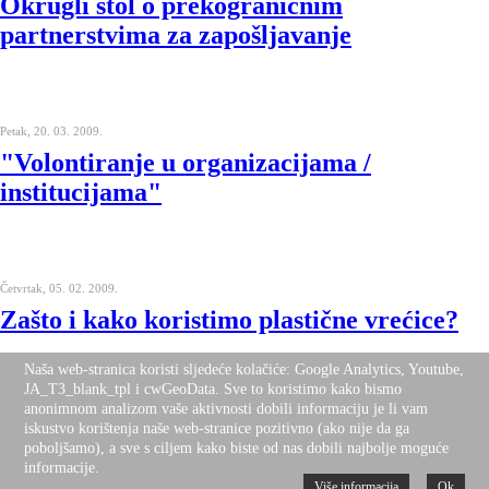
Okrugli stol o prekograničnim
partnerstvima za zapošljavanje
Petak, 20. 03. 2009.
"Volontiranje u organizacijama /
institucijama"
Četvrtak, 05. 02. 2009.
Zašto i kako koristimo plastične vrećice?
Naša web-stranica koristi sljedeće kolačiće: Google Analytics, Youtube,
JA_T3_blank_tpl i cwGeoData. Sve to koristimo kako bismo
anonimnom analizom vaše aktivnosti dobili informaciju je li vam
iskustvo korištenja naše web-stranice pozitivno (ako nije da ga
Nalazite se ovdje:
Naslovnica
Programi i projekti
Volonterski centar
poboljšamo), a sve s ciljem kako biste od nas dobili najbolje moguće
Desktop Version
Top
informacije.
Više informacija
Ok