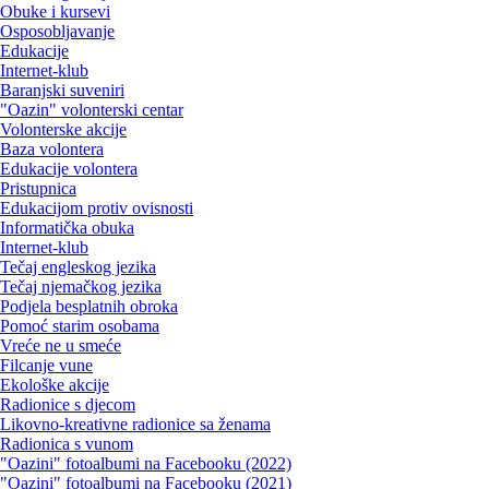
Obuke i kursevi
Osposobljavanje
Edukacije
Internet-klub
Baranjski suveniri
"Oazin" volonterski centar
Volonterske akcije
Baza volontera
Edukacije volontera
Pristupnica
Edukacijom protiv ovisnosti
Informatička obuka
Internet-klub
Tečaj engleskog jezika
Tečaj njemačkog jezika
Podjela besplatnih obroka
Pomoć starim osobama
Vreće ne u smeće
Filcanje vune
Ekološke akcije
Radionice s djecom
Likovno-kreativne radionice sa ženama
Radionica s vunom
"Oazini" fotoalbumi na Facebooku (2022)
"Oazini" fotoalbumi na Facebooku (2021)