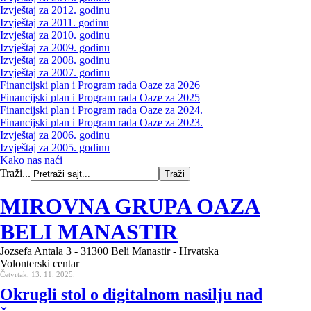
Izvještaj za 2012. godinu
Izvještaj za 2011. godinu
Izvještaj za 2010. godinu
Izvještaj za 2009. godinu
Izvještaj za 2008. godinu
Izvještaj za 2007. godinu
Financijski plan i Program rada Oaze za 2026
Financijski plan i Program rada Oaze za 2025
Financijski plan i Program rada Oaze za 2024.
Financijski plan i Program rada Oaze za 2023.
Izvještaj za 2006. godinu
Izvještaj za 2005. godinu
Kako nas naći
Traži...
MIROVNA GRUPA OAZA
BELI MANASTIR
Jozsefa Antala 3 - 31300 Beli Manastir - Hrvatska
Volonterski centar
Četvrtak, 13. 11. 2025.
Okrugli stol o digitalnom nasilju nad