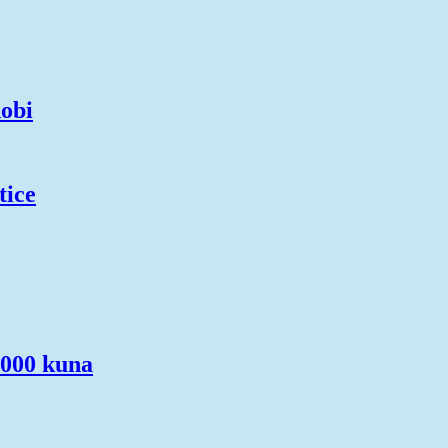
dobi
tice
.000 kuna