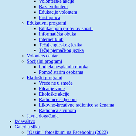
Volonterske akcije
Baza volontera
Edukacije volontera
Pristupnica
Edukativni programi
Edukacijom protiv ovisnosti
Informatička obuka
Internet-klub
Tečaj engleskog jezika
Tečaj njemačkog jezika
Volonters centar
Socijalni programi
Podjela besplatnih obroka
Pomoć starim osobama
Ekološki programi
Vreće ne u smeće
Filcanje vune
Ekološke akcije
Radionice s djecom
Likovno-kreativne radionice sa ženama
Radionica s vunom
Javna događanja
Izdavaštvo
Galerija slika
"Oazini" fotoalbumi na Facebooku (2022)