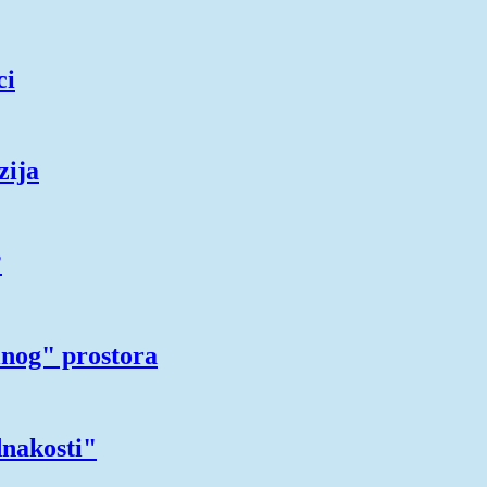
ci
zija
?
nog" prostora
dnakosti"