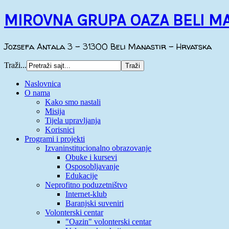
MIROVNA GRUPA OAZA BELI M
Jozsefa Antala 3 - 31300 Beli Manastir - Hrvatska
Traži...
Naslovnica
O nama
Kako smo nastali
Misija
Tijela upravljanja
Korisnici
Programi i projekti
Izvaninstitucionalno obrazovanje
Obuke i kursevi
Osposobljavanje
Edukacije
Neprofitno poduzetništvo
Internet-klub
Baranjski suveniri
Volonterski centar
"Oazin" volonterski centar