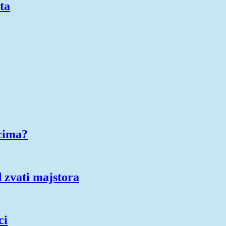
ta
cima?
 zvati majstora
ci