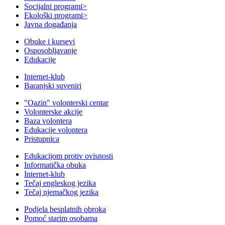
Socijalni programi
>
Ekološki programi
>
Javna događanja
Obuke i kursevi
Osposobljavanje
Edukacije
Internet-klub
Baranjski suveniri
"Oazin" volonterski centar
Volonterske akcije
Baza volontera
Edukacije volontera
Pristupnica
Edukacijom protiv ovisnosti
Informatička obuka
Internet-klub
Tečaj engleskog jezika
Tečaj njemačkog jezika
Podjela besplatnih obroka
Pomoć starim osobama