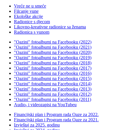
Vreće ne u smeće
Filcanje vune
Ekološke akcije
Radionice s djecom
Likovno-kreativne radionice sa ženama
Radionica s vunom
"Oazini" fotoalbumi na Facebooku (2022)
"Oazini" fotoalbumi na Facebooku (2021)
"Oazini" fotoalbumi na Facebooku (2020)
"Oazini" fotoalbumi na Facebooku (2019)
"Oazini" fotoalbumi na Facebooku (2018)
"Oazini" fotoalbumi na Facebooku (2017)
"Oazini" fotoalbumi na Facebooku (2016)
"Oazini" fotoalbumi na Facebooku (2015)
"Oazini" fotoalbumi na Facebooku (2014)
"Oazini" fotoalbumi na Facebooku (2013)
"Oazini" fotoalbumi na Facebooku (2012)
"Oazini" fotoalbumi na Facebooku (2011)
Audio- i videozapisi na YouTubeu
Financijski plan i Program rada Oaze za 2022.
Financijski plan i Program rada Oaze za 2021.
Izvještaj za 2025. godinu