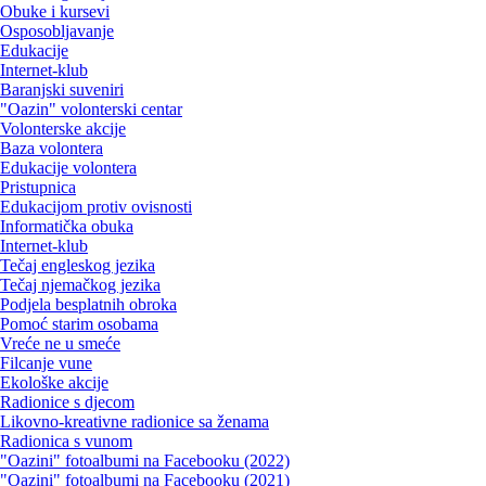
Obuke i kursevi
Osposobljavanje
Edukacije
Internet-klub
Baranjski suveniri
"Oazin" volonterski centar
Volonterske akcije
Baza volontera
Edukacije volontera
Pristupnica
Edukacijom protiv ovisnosti
Informatička obuka
Internet-klub
Tečaj engleskog jezika
Tečaj njemačkog jezika
Podjela besplatnih obroka
Pomoć starim osobama
Vreće ne u smeće
Filcanje vune
Ekološke akcije
Radionice s djecom
Likovno-kreativne radionice sa ženama
Radionica s vunom
"Oazini" fotoalbumi na Facebooku (2022)
"Oazini" fotoalbumi na Facebooku (2021)