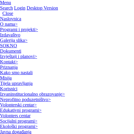
Menu
Search
Login
Desktop Version
Close
Naslovnica
O nama
>
Programi i projekti
>
Izdavaštvo
Galerija slika
>
SOKNO
Dokumenti
Izvještaji i planovi
>
Kontakt
>
Priznanja
Kako smo nastali
Misija
Tijela upravljanja
Korisnici
Izvaninstitucionalno obrazovanje
>
Neprofitno poduzetništvo
>
Volonterski centar
>
Edukativni programi
>
Volonters centar
Socijalni programi
>
Ekološki programi
>
Javna događanja