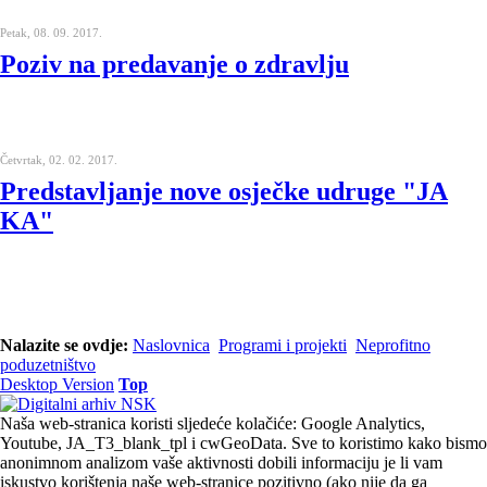
Petak, 08. 09. 2017.
Poziv na predavanje o zdravlju
Četvrtak, 02. 02. 2017.
Predstavljanje nove osječke udruge "JA
KA"
Nalazite se ovdje:
Naslovnica
Programi i projekti
Neprofitno
poduzetništvo
Desktop Version
Top
Naša web-stranica koristi sljedeće kolačiće: Google Analytics,
Youtube, JA_T3_blank_tpl i cwGeoData. Sve to koristimo kako bismo
anonimnom analizom vaše aktivnosti dobili informaciju je li vam
iskustvo korištenja naše web-stranice pozitivno (ako nije da ga