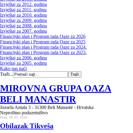
Izvještaj za 2012. godinu
Izvještaj za 2011. godinu
Izvještaj za 2010. godinu
Izvještaj za 2009. godinu
Izvještaj za 2008. godinu
Izvještaj za 2007. godinu
Financijski plan i Program rada Oaze za 2026
Financijski plan i Program rada Oaze za 2025
Financijski plan i Program rada Oaze za 2024.
Financijski plan i Program rada Oaze za 2023.
Izvještaj za 2006. godinu
Izvještaj za 2005. godinu
Kako nas naći
Traži...
MIROVNA GRUPA OAZA
BELI MANASTIR
Jozsefa Antala 3 - 31300 Beli Manastir - Hrvatska
Neprofitno poduzetništvo
Petak, 08. 05. 2026.
Obilazak Tikveša