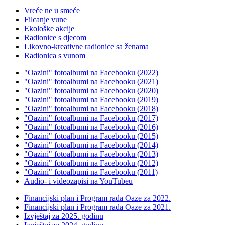
Vreće ne u smeće
Filcanje vune
Ekološke akcije
Radionice s djecom
Likovno-kreativne radionice sa ženama
Radionica s vunom
"Oazini" fotoalbumi na Facebooku (2022)
"Oazini" fotoalbumi na Facebooku (2021)
"Oazini" fotoalbumi na Facebooku (2020)
"Oazini" fotoalbumi na Facebooku (2019)
"Oazini" fotoalbumi na Facebooku (2018)
"Oazini" fotoalbumi na Facebooku (2017)
"Oazini" fotoalbumi na Facebooku (2016)
"Oazini" fotoalbumi na Facebooku (2015)
"Oazini" fotoalbumi na Facebooku (2014)
"Oazini" fotoalbumi na Facebooku (2013)
"Oazini" fotoalbumi na Facebooku (2012)
"Oazini" fotoalbumi na Facebooku (2011)
Audio- i videozapisi na YouTubeu
Financijski plan i Program rada Oaze za 2022.
Financijski plan i Program rada Oaze za 2021.
Izvještaj za 2025. godinu