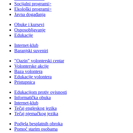
Socijalni programi
>
Ekološki programi
>
Javna događanja
Obuke i kursevi
Osposobljavanje
Edukacije
Internet-klub
Baranjski suveniri
"Oazin" volonterski centar
Volonterske akcije
Baza volontera
Edukacije volontera
Pristupnica
Edukacijom protiv ovisnosti
Informatička obuka
Internet-klub
Tečaj engleskog jezika
Tečaj njemačkog jezika
Podjela besplatnih obroka
Pomoć starim osobama