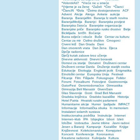
*VolontirAti?
*Vreće ne u smeće
*Vrijeme je za žene
*Zaželi
*Ćiro
*Članci
*ČlanciN
*Đola
*Živimo dostojanstveno
ACF
Advent
Akcije
Alerga
Ankete
aukcije
Baranja
Baranjafilm
Baranja Iz starih novina
BaranjaMedija
Baranjci
Baranjska povijest
Baranjska čistoća
Baranjske organizacije
Baranjske priče
Baranjsko rusko drustvo
Belje
Biciklijada
bm5h
Boćanje
Burza odjeće i obuće
Buše
Centar za kulturu
Centar za mir
Civilno društvo
Crnogorci
Crveni križ
Dan Grada
Dani
Dan otvorenih vrata
Dan žena
Djeca
Dječje radionice
Dječji kutak zabave kroz učenje
Dnevne aktivnosti
Dnevni boravak
Domovi za starije
Donatori
Društveni centar
Društveni centar Darda
Druženje starijih osoba
Edukacije
Ekologija
Engleski jezik
Enigmatika
Etnološki centar
Europska Unija
Festivali
Filcanje
Film
Fišijade
Fokusgrupe
Folklor
Forumi
Fotoalbumi
Fotovijest
Gastronomija
GatorFest
Gerontodomaćice
Gimnastika
Gimnazija Beli Manastir
GivenGain
Glas Slavonije
Gosti
Grad Beli Manastir
Gradska knjižnica
Gradsko kazalište
Historija
Hotel Patria
Hrvatski ruralni parlament
Humanitarne akcije
Humor
Ijadijade
IMPACT
Informacije
Informatička obuka
In memoriam
Instalateri solarnih sustava
Institucionalna podrška
Instrukcije
Internet
Internet–klub
IPA
Izbjeglice
Izbori
Izleti
Izložbe
Izobrazba
Javne tribine
Javni radovi
Jesen u Baranji
Kampanje
Kazalište
Knjige
Književnost
Kolekcionarstvo
Kompjuteri
Koncerti
Konferencije
Koronavirus
Kreativne radionice
Kulinijada
Kultura