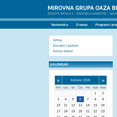
MIROVNA GRUPA OAZA B
JOZSEFA ANTALA 3 - 31300 BELI MANASTIR - HRV
Naslovnica
O nama
Programi i proj
Arhiva
Donatori i partneri
Korisni linkovi
KALENDAR
«
»
Kolovoz 2026
Pon
Uto
Sri
Čet
Pet
Sub
Ned
1
2
3
4
5
6
7
8
9
10
11
12
13
14
15
16
17
18
19
20
21
22
23