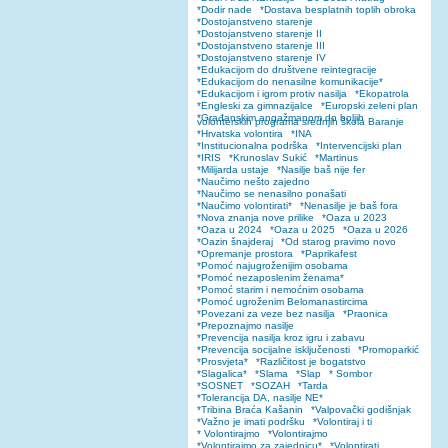
*Dodir nade
*Dostava besplatnih toplih obroka
*Dostojanstveno starenje
*Dostojanstveno starenje II
*Dostojanstveno starenje III
*Dostojanstveno starenje IV
*Edukacijom do društvene reintegracije
*Edukacijom do nenasilne komunikacije*
*Edukacijom i igrom protiv nasilja
*Ekopatrola
*Engleski za gimnazijalce
*Europski zeleni plan
*Građanskim angažmanom do boljih
volonterskih programa srednjih škola Baranje
*Hrvatska volontira
*INA
*Institucionalna podrška
*Intervencijski plan
*IRIS
*Krunoslav Sukić
*Martinus
*Milijarda ustaje
*Nasilje baš nije fer
*Naučimo nešto zajedno
*Naučimo se nenasilno ponašati
*Naučimo volontirati*
*Nenasilje je baš fora
*Nova znanja nove prilike
*Oaza u 2023
*Oaza u 2024
*Oaza u 2025
*Oaza u 2026
*Oazin šnajderaj
*Od starog pravimo novo
*Opremanje prostora
*Paprikafest
*Pomoć najugroženijim osobama
*Pomoć nezaposlenim ženama*
*Pomoć starim i nemoćnim osobama
*Pomoć ugroženim Belomanastircima
*Povezani za veze bez nasilja
*Praonica
*Prepoznajmo nasilje
*Prevencija nasilja kroz igru i zabavu
*Prevencija socijalne isključenosti
*Promoparkić
*Prosvjeta*
*Različitost je bogatstvo
*Slagalica*
*Slama
*Slap
* Sombor
*SOSNET
*SOZAH
*Tarda
*Tolerancija DA, nasilje NE*
*Tribina Braća Kašanin
*Valpovački godišnjak
*Važno je imati podršku
*Volontiraj i ti
* Volontirajmo
*Volontirajmo
*Volontirajmo za zajednicu*
*Volontirati