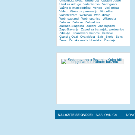
Umjetnička škola
Umjetnost
Upravni odbor
Ured za udruge
Valentinovo
Vatrogasci
Važno je imati podršku
Vertep
Veći prikaz
Video
Vijeće za prevenciju
Vinceška
Volonterizam
Webinari
Web–dizajn
Web–sastanci
Web–stranice
Wikipedia
Zabava
Zabave
Zahvalnice
Zaklada Slagalica
Zakoni
Zanimljivosti
Zapošljavanje
Zavod za baranjsku povjesnicu
Zdravlje
Znanstveni skupovi
Čestitke
Članci o Oazi
Čvarakfest
Šah
Škole
Šokci
Žene
Ženska mreža Hrvatske
Životinje
NALAZITE SE OVDJE:
NASLOVNICA
NOVO