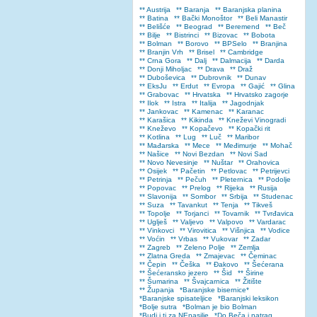
** Austrija
** Baranja
** Baranjska planina
** Batina
** Bački Monoštor
** Beli Manastir
** Belišće
** Beograd
** Beremend
** Beč
** Bilje
** Bistrinci
** Bizovac
** Bobota
** Bolman
** Borovo
** BPSelo
** Branjina
** Branjin Vrh
** Brisel
** Cambridge
** Crna Gora
** Dalj
** Dalmacija
** Darda
** Donji Miholjac
** Drava
** Draž
** Duboševica
** Dubrovnik
** Dunav
** EksJu
** Erdut
** Evropa
** Gajić
** Glina
** Grabovac
** Hrvatska
** Hrvatsko zagorje
** Ilok
** Istra
** Italija
** Jagodnjak
** Jankovac
** Kamenac
** Karanac
** Karašica
** Kikinda
** Kneževi Vinogradi
** Kneževo
** Kopačevo
** Kopački rit
** Kotlina
** Lug
** Luč
** Maribor
** Mađarska
** Mece
** Međimurje
** Mohač
** Našice
** Novi Bezdan
** Novi Sad
** Novo Nevesinje
** Nuštar
** Orahovica
** Osijek
** Pačetin
** Petlovac
** Petrijevci
** Petrinja
** Pečuh
** Pleternica
** Podolje
** Popovac
** Prelog
** Rijeka
** Rusija
** Slavonija
** Sombor
** Srbija
** Studenac
** Suza
** Tavankut
** Tenja
** Tikveš
** Topolje
** Torjanci
** Tovarnik
** Tvrđavica
** Uglješ
** Valjevo
** Valpovo
** Vardarac
** Vinkovci
** Virovitica
** Višnjica
** Vodice
** Voćin
** Vrbas
** Vukovar
** Zadar
** Zagreb
** Zeleno Polje
** Zemlja
** Zlatna Greda
** Zmajevac
** Čeminac
** Čepin
** Češka
** Đakovo
** Šećerana
** Šećeransko jezero
** Šid
** Širine
** Šumarina
** Švajcarnica
** Žitište
** Županja
*Baranjske bisernice*
*Baranjske spisateljice
*Baranjski leksikon
*Bolje sutra
*Bolman je bio Bolman
*Budi i ti za NEnasilje
*Do Beča i natrag