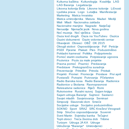
Kulturna baština
Kulturologija
Kvadrilja
LAG
LAG Baranja
Legalizacija
Likovna kolonija Đola
Likovne kolonije
Ličnosti
Ljudska prava
Logo
Lutaljka
Manifestacije
Marketing
Matica hrvatska
Matica umirovljenika
Matura
Mađari
Mediji
Misli
Mladi
Nacionalna zaklada
Nacionalne manjine
Nagrade
Natječaji
Nenasilje
Njemački jezik
Nova godina
Noć muzeja
Noć vještica
Oaza
Oaza kod drugih
Oaza na YouTubeu
Oazica
Oazini dokumenti
Oazin volonterski centar
Obavijesti
Obrasci
OBŽ
OK 2015
Okrugli stolovi
Osposobljavanje
Pdf
Peticije
PGDI
Pjesme
Plakati
Ples
Poduzetništvo
Pokladni karneval
Politika
Poljoprivreda
Pomoć starim osobama
Potpisivanje ugovora
Pozivnice
Poziv za male projekte
Pravna pomoć
Praznici
Predavanja
Predstave
Prekogranična suradnja
Prezentacije
Priredbe
Priroda
Privitak
Projekti
Promet
Promocije
Proslave
Prvi april
Pustaraši
Putopisi
Putovanja
Pčelarstvo
Radio Banska kosa
Radio Baranja
Radionice
Radionice u školama
Ravnopravnost
Rekreativne radionice
Riječi
Romi
Rukotvorine
Ruralni razvoj
Sajam knjiga
Sajam udruga Baranje
Sajmovi
Sastanci
Savjet mladih
Savjetovanja
Seminari
Simpoziji
Slavonski dom
Smeće
Socijalne usluge
Socijalno poduzetništvo
SOKNO
Sport
SRAZ
SRC Kneževi Vinogradi
Strip
Stručno osposobljavanje
Suveniri
Sveti Martin
Svjetska banka
Tečajevi
Topli obroci
Treća životna dob
Tribine
Turizam
Udruga JA KA
Udruge
Udruženje *Baranja*
Umirovljenici