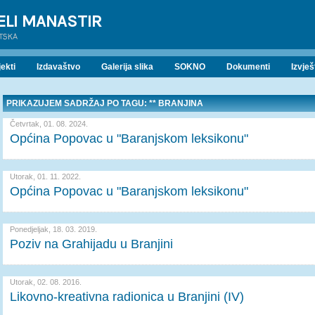
ELI MANASTIR
ATSKA
ekti
Izdavaštvo
Galerija slika
SOKNO
Dokumenti
Izvješ
PRIKAZUJEM SADRŽAJ PO TAGU: ** BRANJINA
Četvrtak, 01. 08. 2024.
Općina Popovac u "Baranjskom leksikonu"
Utorak, 01. 11. 2022.
Općina Popovac u "Baranjskom leksikonu"
Ponedjeljak, 18. 03. 2019.
Poziv na Grahijadu u Branjini
Utorak, 02. 08. 2016.
Likovno-kreativna radionica u Branjini (IV)