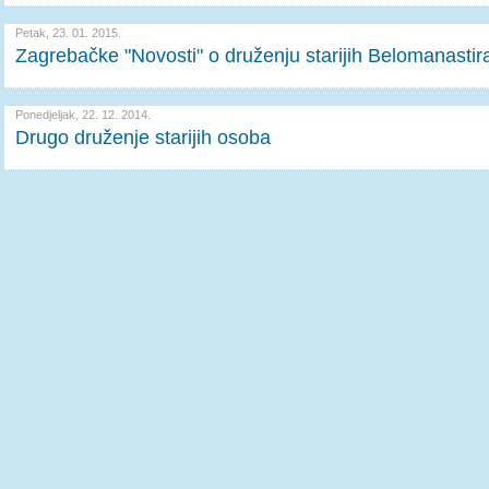
Petak, 23. 01. 2015.
Zagrebačke "Novosti" o druženju starijih Belomanastir
Ponedjeljak, 22. 12. 2014.
Drugo druženje starijih osoba