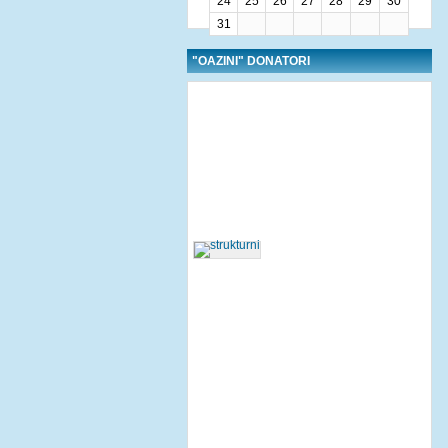
24
25
26
27
28
29
30
31
"OAZINI" DONATORI