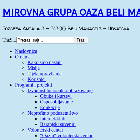
MIROVNA GRUPA OAZA BELI M
Jozsefa Antala 3 - 31300 Beli Manastir - Hrvatska
Traži...
Naslovnica
O nama
Kako smo nastali
Misija
Tijela upravljanja
Korisnici
Programi i projekti
Izvaninstitucionalno obrazovanje
Obuke i kursevi
Osposobljavanje
Edukacije
Neprofitno poduzetništvo
Internet-klub
Baranjski suveniri
Volonterski centar
"Oazin" volonterski centar