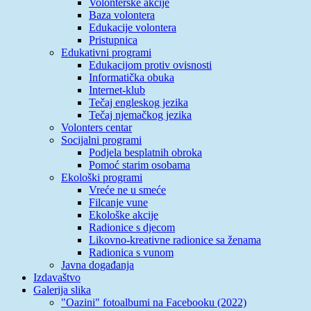
Volonterske akcije
Baza volontera
Edukacije volontera
Pristupnica
Edukativni programi
Edukacijom protiv ovisnosti
Informatička obuka
Internet-klub
Tečaj engleskog jezika
Tečaj njemačkog jezika
Volonters centar
Socijalni programi
Podjela besplatnih obroka
Pomoć starim osobama
Ekološki programi
Vreće ne u smeće
Filcanje vune
Ekološke akcije
Radionice s djecom
Likovno-kreativne radionice sa ženama
Radionica s vunom
Javna događanja
Izdavaštvo
Galerija slika
"Oazini" fotoalbumi na Facebooku (2022)