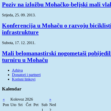
Poziv na izložbu Mohačko-beljski mali vla
Srijeda, 25. 09. 2013.
Konferencija u Mohaču o razvoju biciklist
infrastrukture
Subota, 17. 12. 2011.
Mali belomanastirski nogometaši pobijedil
turniru u Mohaču
Arhiva
Donatori i partneri
Korisni linkovi
Kalendar
«
Kolovoz 2026
»
Pon
Uto
Sri
Čet
Pet
Sub
Ned
1
2