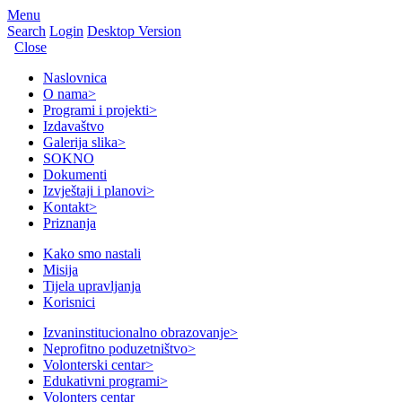
Menu
Search
Login
Desktop Version
Close
Naslovnica
O nama
>
Programi i projekti
>
Izdavaštvo
Galerija slika
>
SOKNO
Dokumenti
Izvještaji i planovi
>
Kontakt
>
Priznanja
Kako smo nastali
Misija
Tijela upravljanja
Korisnici
Izvaninstitucionalno obrazovanje
>
Neprofitno poduzetništvo
>
Volonterski centar
>
Edukativni programi
>
Volonters centar