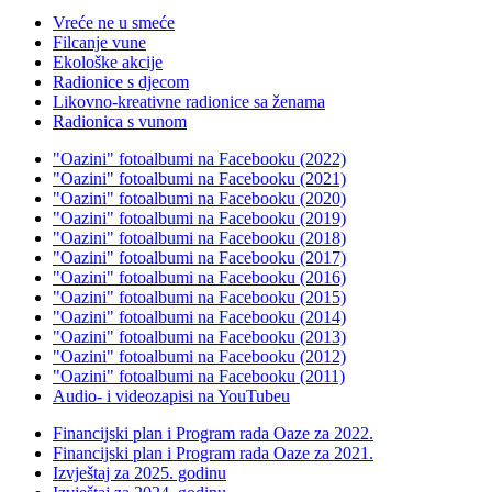
Vreće ne u smeće
Filcanje vune
Ekološke akcije
Radionice s djecom
Likovno-kreativne radionice sa ženama
Radionica s vunom
"Oazini" fotoalbumi na Facebooku (2022)
"Oazini" fotoalbumi na Facebooku (2021)
"Oazini" fotoalbumi na Facebooku (2020)
"Oazini" fotoalbumi na Facebooku (2019)
"Oazini" fotoalbumi na Facebooku (2018)
"Oazini" fotoalbumi na Facebooku (2017)
"Oazini" fotoalbumi na Facebooku (2016)
"Oazini" fotoalbumi na Facebooku (2015)
"Oazini" fotoalbumi na Facebooku (2014)
"Oazini" fotoalbumi na Facebooku (2013)
"Oazini" fotoalbumi na Facebooku (2012)
"Oazini" fotoalbumi na Facebooku (2011)
Audio- i videozapisi na YouTubeu
Financijski plan i Program rada Oaze za 2022.
Financijski plan i Program rada Oaze za 2021.
Izvještaj za 2025. godinu