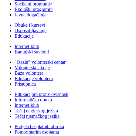
Socijalni programi
>
Ekološki programi
>
Javna događanja
Obuke i kursevi
Osposobljavanje
Edukacije
Internet-klub
Baranjski suveniri
"Oazin" volonterski centar
Volonterske akcije
Baza volontera
Edukacije volontera
Pristupnica
Edukacijom protiv ovisnosti
Informatička obuka
Internet-klub
Tečaj engleskog jezika
Tečaj njemačkog jezika
Podjela besplatnih obroka
Pomoć starim osobama