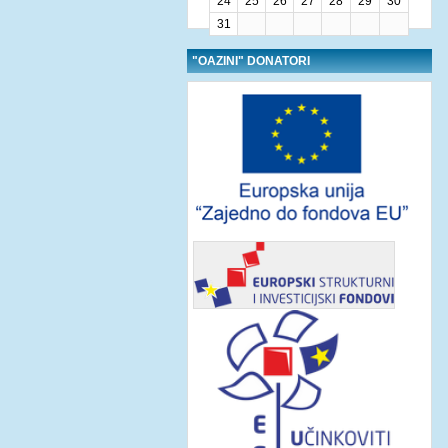
24
25
26
27
28
29
30
31
"OAZINI" DONATORI