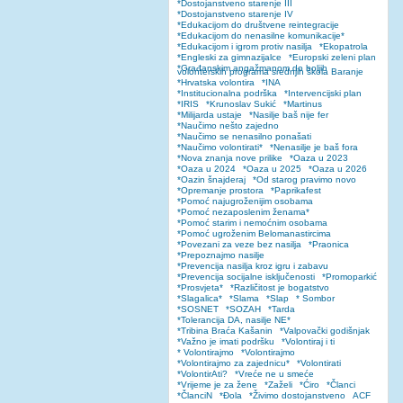
*Dostojanstveno starenje III
*Dostojanstveno starenje IV
*Edukacijom do društvene reintegracije
*Edukacijom do nenasilne komunikacije*
*Edukacijom i igrom protiv nasilja
*Ekopatrola
*Engleski za gimnazijalce
*Europski zeleni plan
*Građanskim angažmanom do boljih
volonterskih programa srednjih škola Baranje
*Hrvatska volontira
*INA
*Institucionalna podrška
*Intervencijski plan
*IRIS
*Krunoslav Sukić
*Martinus
*Milijarda ustaje
*Nasilje baš nije fer
*Naučimo nešto zajedno
*Naučimo se nenasilno ponašati
*Naučimo volontirati*
*Nenasilje je baš fora
*Nova znanja nove prilike
*Oaza u 2023
*Oaza u 2024
*Oaza u 2025
*Oaza u 2026
*Oazin šnajderaj
*Od starog pravimo novo
*Opremanje prostora
*Paprikafest
*Pomoć najugroženijim osobama
*Pomoć nezaposlenim ženama*
*Pomoć starim i nemoćnim osobama
*Pomoć ugroženim Belomanastircima
*Povezani za veze bez nasilja
*Praonica
*Prepoznajmo nasilje
*Prevencija nasilja kroz igru i zabavu
*Prevencija socijalne isključenosti
*Promoparkić
*Prosvjeta*
*Različitost je bogatstvo
*Slagalica*
*Slama
*Slap
* Sombor
*SOSNET
*SOZAH
*Tarda
*Tolerancija DA, nasilje NE*
*Tribina Braća Kašanin
*Valpovački godišnjak
*Važno je imati podršku
*Volontiraj i ti
* Volontirajmo
*Volontirajmo
*Volontirajmo za zajednicu*
*Volontirati
*VolontirAti?
*Vreće ne u smeće
*Vrijeme je za žene
*Zaželi
*Ćiro
*Članci
*ČlanciN
*Đola
*Živimo dostojanstveno
ACF