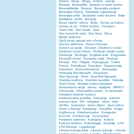
Advent
Akcije
Alerga
Ankete
aukcije
Baranja
Baranjafilm
Baranja Iz starih novina
BaranjaMedija
Baranjci
Baranjska povijest
Baranjska čistoća
Baranjske organizacije
Baranjske priče
Baranjsko rusko drustvo
Belje
Biciklijada
bm5h
Boćanje
Burza odjeće i obuće
Buše
Centar za kulturu
Centar za mir
Civilno društvo
Crnogorci
Crveni križ
Dan Grada
Dani
Dan otvorenih vrata
Dan žena
Djeca
Dječje radionice
Dječji kutak zabave kroz učenje
Dnevne aktivnosti
Dnevni boravak
Domovi za starije
Donatori
Društveni centar
Društveni centar Darda
Druženje starijih osoba
Edukacije
Ekologija
Engleski jezik
Enigmatika
Etnološki centar
Europska Unija
Festivali
Filcanje
Film
Fišijade
Fokusgrupe
Folklor
Forumi
Fotoalbumi
Fotovijest
Gastronomija
GatorFest
Gerontodomaćice
Gimnastika
Gimnazija Beli Manastir
GivenGain
Glas Slavonije
Gosti
Grad Beli Manastir
Gradska knjižnica
Gradsko kazalište
Historija
Hotel Patria
Hrvatski ruralni parlament
Humanitarne akcije
Humor
Ijadijade
IMPACT
Informacije
Informatička obuka
In memoriam
Instalateri solarnih sustava
Institucionalna podrška
Instrukcije
Internet
Internet–klub
IPA
Izbjeglice
Izbori
Izleti
Izložbe
Izobrazba
Javne tribine
Javni radovi
Jesen u Baranji
Kampanje
Kazalište
Knjige
Književnost
Kolekcionarstvo
Kompjuteri
Koncerti
Konferencije
Koronavirus
Kreativne radionice
Kulinijada
Kultura
Kulturna baština
Kulturologija
Kvadrilja
LAG
LAG Baranja
Legalizacija
Likovna kolonija Đola
Likovne kolonije
Ličnosti
Ljudska prava
Logo
Lutaljka
Manifestacije