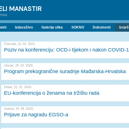
ELI MANASTIR
ATSKA
ekti
Izdavaštvo
Galerija slika
SOKNO
Dokumenti
Izvješ
Četvrtak, 11. 03. 2021.
Poziv na konferenciju: OCD-i tijekom i nakon COVID-
Utorak, 25. 02. 2020.
Program prekogranične suradnje Mađarska-Hrvatska
Petak, 31. 01. 2020.
EU-konferencija o ženama na tržištu rada
Subota, 24. 08. 2019.
Prijave za nagradu EGSO-a