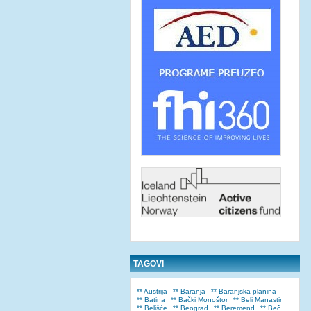
TAGOVI
** Austrija
** Baranja
** Baranjska planina
** Batina
** Bački Monoštor
** Beli Manastir
** Belišće
** Beograd
** Beremend
** Beč