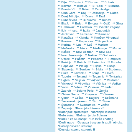
** Bilje
** Bistrinci
** Bizovac
** Bobota
** Bolman
** Borovo
** BPSelo
** Branjina
** Branjin Vrh
** Brisel
** Cambridge
** Crna Gora
** Dalj
** Dalmacija
** Darda
** Donji Miholjac
** Drava
** Draž
** Duboševica
** Dubrovnik
** Dunav
** EksJu
** Erdut
** Evropa
** Gajić
** Glina
** Grabovac
** Hrvatska
** Hrvatsko zagorje
** Ilok
** Istra
** Italija
** Jagodnjak
** Jankovac
** Kamenac
** Karanac
** Karašica
** Kikinda
** Kneževi Vinogradi
** Kneževo
** Kopačevo
** Kopački rit
** Kotlina
** Lug
** Luč
** Maribor
** Mađarska
** Mece
** Međimurje
** Mohač
** Našice
** Novi Bezdan
** Novi Sad
** Novo Nevesinje
** Nuštar
** Orahovica
** Osijek
** Pačetin
** Petlovac
** Petrijevci
** Petrinja
** Pečuh
** Pleternica
** Podolje
** Popovac
** Prelog
** Rijeka
** Rusija
** Slavonija
** Sombor
** Srbija
** Studenac
** Suza
** Tavankut
** Tenja
** Tikveš
** Topolje
** Torjanci
** Tovarnik
** Tvrđavica
** Uglješ
** Valjevo
** Valpovo
** Vardarac
** Vinkovci
** Virovitica
** Višnjica
** Vodice
** Voćin
** Vrbas
** Vukovar
** Zadar
** Zagreb
** Zeleno Polje
** Zemlja
** Zlatna Greda
** Zmajevac
** Čeminac
** Čepin
** Češka
** Đakovo
** Šećerana
** Šećeransko jezero
** Šid
** Širine
** Šumarina
** Švajcarnica
** Žitište
** Županja
*Baranjske bisernice*
*Baranjske spisateljice
*Baranjski leksikon
*Bolje sutra
*Bolman je bio Bolman
*Budi i ti za NEnasilje
*Do Beča i natrag
*Dodir nade
*Dostava besplatnih toplih obroka
*Dostojanstveno starenje
*Dostojanstveno starenje II