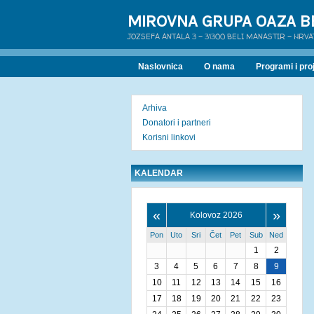
MIROVNA GRUPA OAZA B
JOZSEFA ANTALA 3 - 31300 BELI MANASTIR - HRV
Naslovnica
O nama
Programi i proj
Arhiva
Donatori i partneri
Korisni linkovi
KALENDAR
«
»
Kolovoz 2026
Pon
Uto
Sri
Čet
Pet
Sub
Ned
1
2
3
4
5
6
7
8
9
10
11
12
13
14
15
16
17
18
19
20
21
22
23