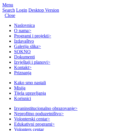
Menu
Search
Login
Desktop Version
Close
Naslovnica
O nama
>
Programi i projekti
>
Izdavaštvo
Galerija slika
>
SOKNO
Dokumenti
Izvještaji i planovi
>
Kontakt
>
Priznanja
Kako smo nastali
Misija
Tijela upravljanja
Korisnici
Izvaninstitucionalno obrazovanje
>
Neprofitno poduzetništvo
>
Volonterski centar
>
Edukativni programi
>
Volonters centar