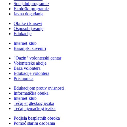
Socijalni programi
>
Ekološki programi
>
Javna događanja
Obuke i kursevi
Osposobljavanje
Edukacije
Internet-klub
Baranjski suveniri
"Oazin" volonterski centar
Volonterske akcije
Baza volontera
Edukacije volontera
Pristupnica
Edukacijom protiv ovisnosti
Informatička obuka
Internet-klub
Tečaj engleskog jezika
Tečaj njemačkog jezika
Podjela besplatnih obroka
Pomoć starim osobama