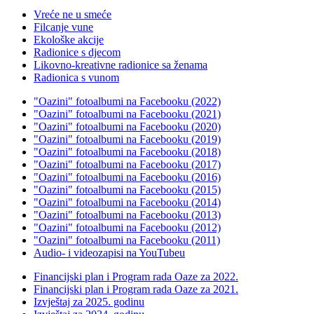
Vreće ne u smeće
Filcanje vune
Ekološke akcije
Radionice s djecom
Likovno-kreativne radionice sa ženama
Radionica s vunom
"Oazini" fotoalbumi na Facebooku (2022)
"Oazini" fotoalbumi na Facebooku (2021)
"Oazini" fotoalbumi na Facebooku (2020)
"Oazini" fotoalbumi na Facebooku (2019)
"Oazini" fotoalbumi na Facebooku (2018)
"Oazini" fotoalbumi na Facebooku (2017)
"Oazini" fotoalbumi na Facebooku (2016)
"Oazini" fotoalbumi na Facebooku (2015)
"Oazini" fotoalbumi na Facebooku (2014)
"Oazini" fotoalbumi na Facebooku (2013)
"Oazini" fotoalbumi na Facebooku (2012)
"Oazini" fotoalbumi na Facebooku (2011)
Audio- i videozapisi na YouTubeu
Financijski plan i Program rada Oaze za 2022.
Financijski plan i Program rada Oaze za 2021.
Izvještaj za 2025. godinu