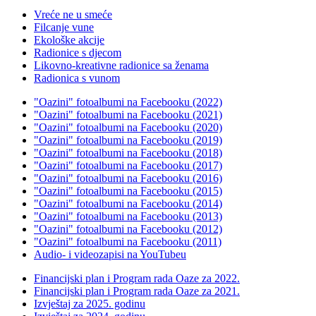
Vreće ne u smeće
Filcanje vune
Ekološke akcije
Radionice s djecom
Likovno-kreativne radionice sa ženama
Radionica s vunom
"Oazini" fotoalbumi na Facebooku (2022)
"Oazini" fotoalbumi na Facebooku (2021)
"Oazini" fotoalbumi na Facebooku (2020)
"Oazini" fotoalbumi na Facebooku (2019)
"Oazini" fotoalbumi na Facebooku (2018)
"Oazini" fotoalbumi na Facebooku (2017)
"Oazini" fotoalbumi na Facebooku (2016)
"Oazini" fotoalbumi na Facebooku (2015)
"Oazini" fotoalbumi na Facebooku (2014)
"Oazini" fotoalbumi na Facebooku (2013)
"Oazini" fotoalbumi na Facebooku (2012)
"Oazini" fotoalbumi na Facebooku (2011)
Audio- i videozapisi na YouTubeu
Financijski plan i Program rada Oaze za 2022.
Financijski plan i Program rada Oaze za 2021.
Izvještaj za 2025. godinu