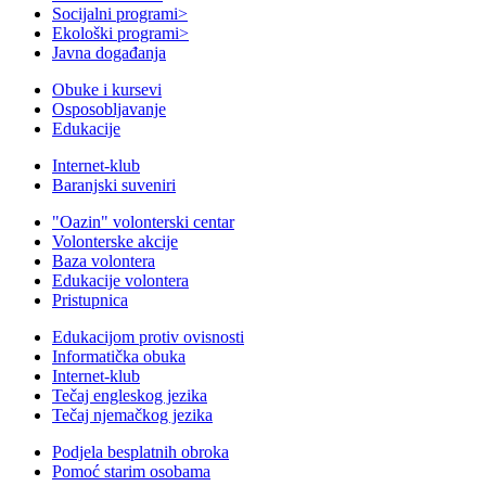
Socijalni programi
>
Ekološki programi
>
Javna događanja
Obuke i kursevi
Osposobljavanje
Edukacije
Internet-klub
Baranjski suveniri
"Oazin" volonterski centar
Volonterske akcije
Baza volontera
Edukacije volontera
Pristupnica
Edukacijom protiv ovisnosti
Informatička obuka
Internet-klub
Tečaj engleskog jezika
Tečaj njemačkog jezika
Podjela besplatnih obroka
Pomoć starim osobama