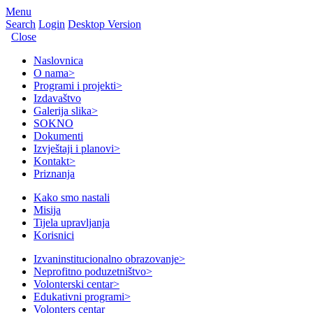
Menu
Search
Login
Desktop Version
Close
Naslovnica
O nama
>
Programi i projekti
>
Izdavaštvo
Galerija slika
>
SOKNO
Dokumenti
Izvještaji i planovi
>
Kontakt
>
Priznanja
Kako smo nastali
Misija
Tijela upravljanja
Korisnici
Izvaninstitucionalno obrazovanje
>
Neprofitno poduzetništvo
>
Volonterski centar
>
Edukativni programi
>
Volonters centar