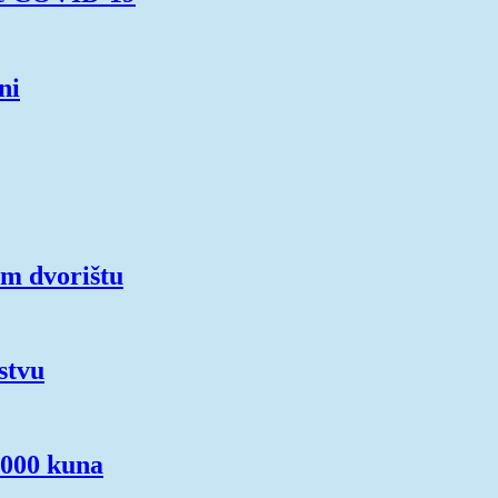
ni
om dvorištu
stvu
.000 kuna