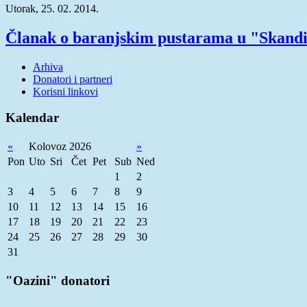
Utorak, 25. 02. 2014.
Članak o baranjskim pustarama u "Skandi
Arhiva
Donatori i partneri
Korisni linkovi
Kalendar
«
Kolovoz 2026
»
Pon
Uto
Sri
Čet
Pet
Sub
Ned
1
2
3
4
5
6
7
8
9
10
11
12
13
14
15
16
17
18
19
20
21
22
23
24
25
26
27
28
29
30
31
"Oazini" donatori