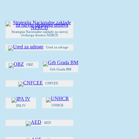
Strategija Nacionalne zaklade za razvoj
civilnoga drustva NZRCD
Ured za udruge
OBZ
Grb Grada BM
CNFCEE
UNHCR
IPA IV
AED