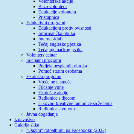
Volonterske akcije
Baza volontera
Edukacije volontera
Pristupnica
Edukativni programi
Edukacijom protiv ovisnosti
Informatička obuka
Internet-klub
Tečaj engleskog jezika
Tečaj njemačkog jezika
Volonters centar
Socijalni programi
Podjela besplatnih obroka
Pomoć starim osobama
Ekološki programi
Vreće ne u smeće
Filcanje vune
Ekološke akcije
Radionice s djecom
Likovno-kreativne radionice sa ženama
Radionica s vunom
Javna događanja
Izdavaštvo
Galerija slika
"Oazini" fotoalbumi na Facebooku (2022)