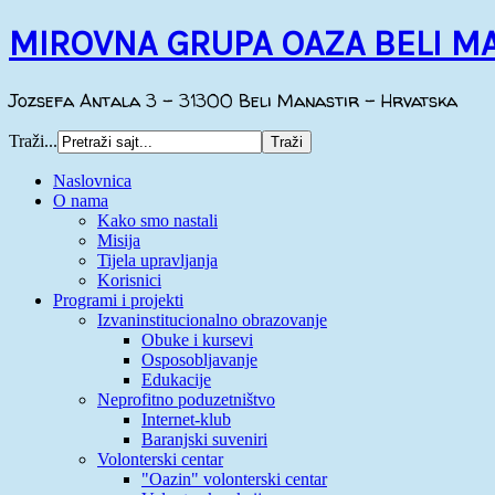
MIROVNA GRUPA OAZA BELI M
Jozsefa Antala 3 - 31300 Beli Manastir - Hrvatska
Traži...
Naslovnica
O nama
Kako smo nastali
Misija
Tijela upravljanja
Korisnici
Programi i projekti
Izvaninstitucionalno obrazovanje
Obuke i kursevi
Osposobljavanje
Edukacije
Neprofitno poduzetništvo
Internet-klub
Baranjski suveniri
Volonterski centar
"Oazin" volonterski centar