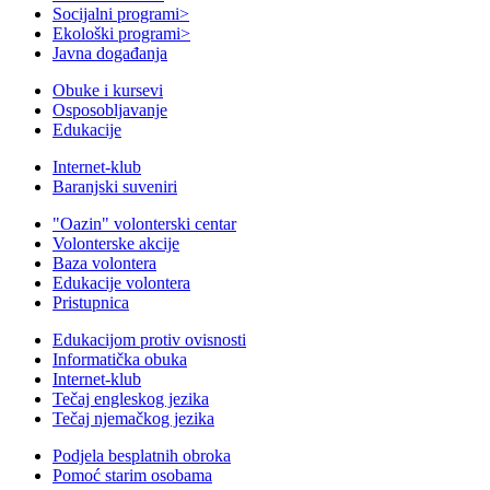
Socijalni programi
>
Ekološki programi
>
Javna događanja
Obuke i kursevi
Osposobljavanje
Edukacije
Internet-klub
Baranjski suveniri
"Oazin" volonterski centar
Volonterske akcije
Baza volontera
Edukacije volontera
Pristupnica
Edukacijom protiv ovisnosti
Informatička obuka
Internet-klub
Tečaj engleskog jezika
Tečaj njemačkog jezika
Podjela besplatnih obroka
Pomoć starim osobama