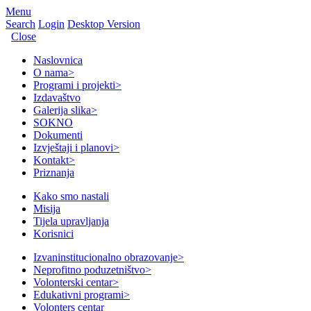
Menu
Search
Login
Desktop Version
Close
Naslovnica
O nama
>
Programi i projekti
>
Izdavaštvo
Galerija slika
>
SOKNO
Dokumenti
Izvještaji i planovi
>
Kontakt
>
Priznanja
Kako smo nastali
Misija
Tijela upravljanja
Korisnici
Izvaninstitucionalno obrazovanje
>
Neprofitno poduzetništvo
>
Volonterski centar
>
Edukativni programi
>
Volonters centar