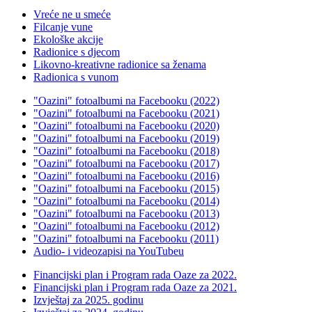
Vreće ne u smeće
Filcanje vune
Ekološke akcije
Radionice s djecom
Likovno-kreativne radionice sa ženama
Radionica s vunom
"Oazini" fotoalbumi na Facebooku (2022)
"Oazini" fotoalbumi na Facebooku (2021)
"Oazini" fotoalbumi na Facebooku (2020)
"Oazini" fotoalbumi na Facebooku (2019)
"Oazini" fotoalbumi na Facebooku (2018)
"Oazini" fotoalbumi na Facebooku (2017)
"Oazini" fotoalbumi na Facebooku (2016)
"Oazini" fotoalbumi na Facebooku (2015)
"Oazini" fotoalbumi na Facebooku (2014)
"Oazini" fotoalbumi na Facebooku (2013)
"Oazini" fotoalbumi na Facebooku (2012)
"Oazini" fotoalbumi na Facebooku (2011)
Audio- i videozapisi na YouTubeu
Financijski plan i Program rada Oaze za 2022.
Financijski plan i Program rada Oaze za 2021.
Izvještaj za 2025. godinu