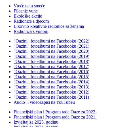
Vreće ne u smeće
Filcanje vune
Ekološke akcije
Radionice s djecom
Likovno-kreativne radionice sa ženama
Radionica s vunom
"Oazini" fotoalbumi na Facebooku (2022)
"Oazini" fotoalbumi na Facebooku (2021)
"Oazini" fotoalbumi na Facebooku (2020)
"Oazini" fotoalbumi na Facebooku (2019)
"Oazini" fotoalbumi na Facebooku (2018)
"Oazini" fotoalbumi na Facebooku (2017)
"Oazini" fotoalbumi na Facebooku (2016)
"Oazini" fotoalbumi na Facebooku (2015)
"Oazini" fotoalbumi na Facebooku (2014)
"Oazini" fotoalbumi na Facebooku (2013)
"Oazini" fotoalbumi na Facebooku (2012)
"Oazini" fotoalbumi na Facebooku (2011)
Audio- i videozapisi na YouTubeu
Financijski plan i Program rada Oaze za 2022.
Financijski plan i Program rada Oaze za 2021.
Izvještaj za 2025. godinu