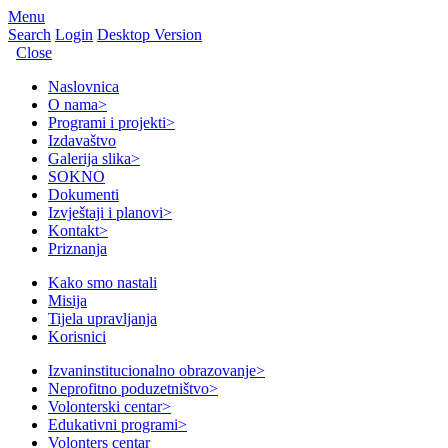
Menu
Search
Login
Desktop Version
Close
Naslovnica
O nama
>
Programi i projekti
>
Izdavaštvo
Galerija slika
>
SOKNO
Dokumenti
Izvještaji i planovi
>
Kontakt
>
Priznanja
Kako smo nastali
Misija
Tijela upravljanja
Korisnici
Izvaninstitucionalno obrazovanje
>
Neprofitno poduzetništvo
>
Volonterski centar
>
Edukativni programi
>
Volonters centar