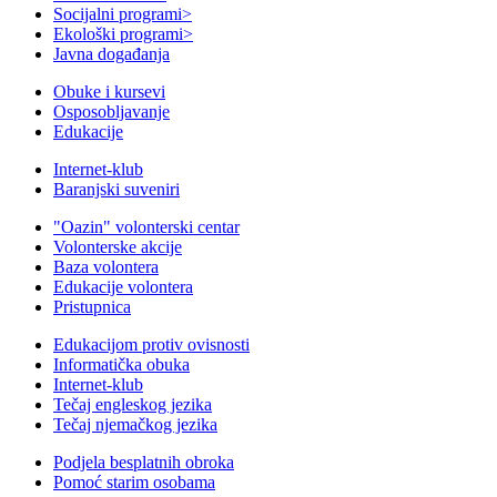
Socijalni programi
>
Ekološki programi
>
Javna događanja
Obuke i kursevi
Osposobljavanje
Edukacije
Internet-klub
Baranjski suveniri
"Oazin" volonterski centar
Volonterske akcije
Baza volontera
Edukacije volontera
Pristupnica
Edukacijom protiv ovisnosti
Informatička obuka
Internet-klub
Tečaj engleskog jezika
Tečaj njemačkog jezika
Podjela besplatnih obroka
Pomoć starim osobama