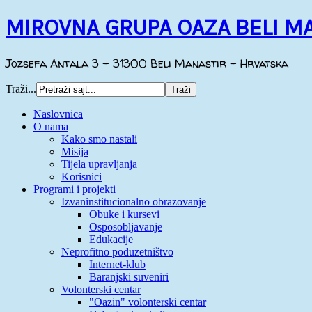
MIROVNA GRUPA OAZA BELI M
Jozsefa Antala 3 - 31300 Beli Manastir - Hrvatska
Traži...
Naslovnica
O nama
Kako smo nastali
Misija
Tijela upravljanja
Korisnici
Programi i projekti
Izvaninstitucionalno obrazovanje
Obuke i kursevi
Osposobljavanje
Edukacije
Neprofitno poduzetništvo
Internet-klub
Baranjski suveniri
Volonterski centar
"Oazin" volonterski centar