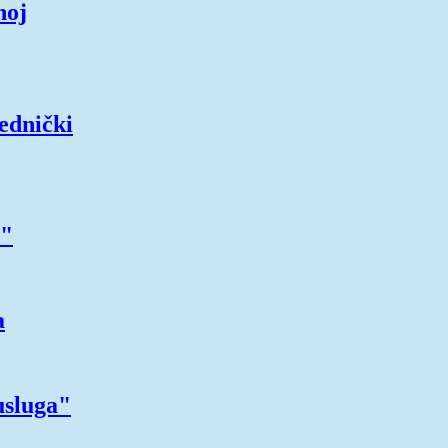
noj
ednički
e"
a
usluga"