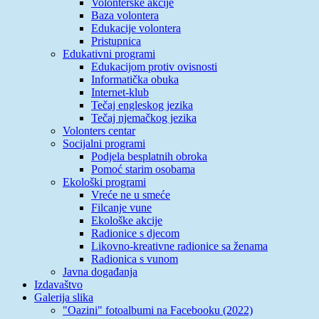
Volonterske akcije
Baza volontera
Edukacije volontera
Pristupnica
Edukativni programi
Edukacijom protiv ovisnosti
Informatička obuka
Internet-klub
Tečaj engleskog jezika
Tečaj njemačkog jezika
Volonters centar
Socijalni programi
Podjela besplatnih obroka
Pomoć starim osobama
Ekološki programi
Vreće ne u smeće
Filcanje vune
Ekološke akcije
Radionice s djecom
Likovno-kreativne radionice sa ženama
Radionica s vunom
Javna događanja
Izdavaštvo
Galerija slika
"Oazini" fotoalbumi na Facebooku (2022)