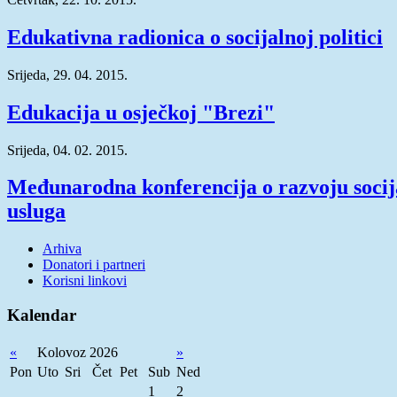
Edukativna radionica o socijalnoj politici
Srijeda, 29. 04. 2015.
Edukacija u osječkoj "Brezi"
Srijeda, 04. 02. 2015.
Međunarodna konferencija o razvoju socij
usluga
Arhiva
Donatori i partneri
Korisni linkovi
Kalendar
«
Kolovoz 2026
»
Pon
Uto
Sri
Čet
Pet
Sub
Ned
1
2