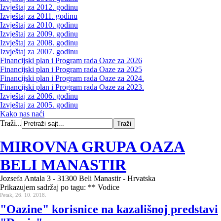
Izvještaj za 2012. godinu
Izvještaj za 2011. godinu
Izvještaj za 2010. godinu
Izvještaj za 2009. godinu
Izvještaj za 2008. godinu
Izvještaj za 2007. godinu
Financijski plan i Program rada Oaze za 2026
Financijski plan i Program rada Oaze za 2025
Financijski plan i Program rada Oaze za 2024.
Financijski plan i Program rada Oaze za 2023.
Izvještaj za 2006. godinu
Izvještaj za 2005. godinu
Kako nas naći
Traži...
MIROVNA GRUPA OAZA
BELI MANASTIR
Jozsefa Antala 3 - 31300 Beli Manastir - Hrvatska
Prikazujem sadržaj po tagu: ** Vodice
Petak, 26. 10. 2018.
"Oazine" korisnice na kazališnoj predstavi