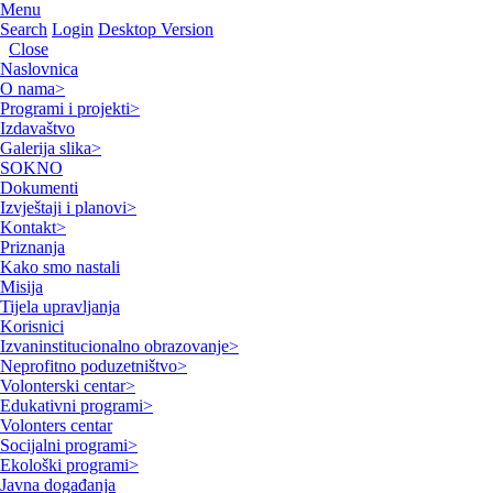
Menu
Search
Login
Desktop Version
Close
Naslovnica
O nama
>
Programi i projekti
>
Izdavaštvo
Galerija slika
>
SOKNO
Dokumenti
Izvještaji i planovi
>
Kontakt
>
Priznanja
Kako smo nastali
Misija
Tijela upravljanja
Korisnici
Izvaninstitucionalno obrazovanje
>
Neprofitno poduzetništvo
>
Volonterski centar
>
Edukativni programi
>
Volonters centar
Socijalni programi
>
Ekološki programi
>
Javna događanja