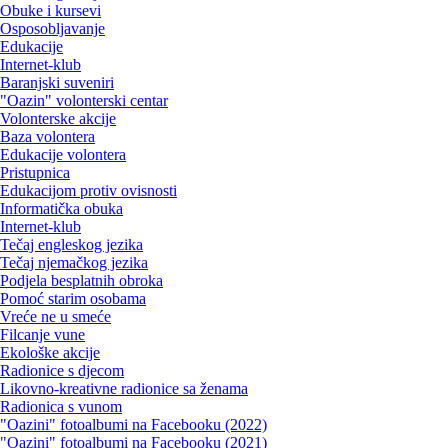
Obuke i kursevi
Osposobljavanje
Edukacije
Internet-klub
Baranjski suveniri
"Oazin" volonterski centar
Volonterske akcije
Baza volontera
Edukacije volontera
Pristupnica
Edukacijom protiv ovisnosti
Informatička obuka
Internet-klub
Tečaj engleskog jezika
Tečaj njemačkog jezika
Podjela besplatnih obroka
Pomoć starim osobama
Vreće ne u smeće
Filcanje vune
Ekološke akcije
Radionice s djecom
Likovno-kreativne radionice sa ženama
Radionica s vunom
"Oazini" fotoalbumi na Facebooku (2022)
"Oazini" fotoalbumi na Facebooku (2021)