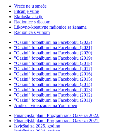
Vreće ne u smeće
Filcanje vune
Ekološke akcije
Radionice s djecom
Likovno-kreativne radionice sa ženama
Radionica s vunom
"Oazini" fotoalbumi na Facebooku (2022)
"Oazini" fotoalbumi na Facebooku (2021)
"Oazini" fotoalbumi na Facebooku (2020)
"Oazini" fotoalbumi na Facebooku (2019)
"Oazini" fotoalbumi na Facebooku (2018)
"Oazini" fotoalbumi na Facebooku (2017)
"Oazini" fotoalbumi na Facebooku (2016)
"Oazini" fotoalbumi na Facebooku (2015)
"Oazini" fotoalbumi na Facebooku (2014)
"Oazini" fotoalbumi na Facebooku (2013)
"Oazini" fotoalbumi na Facebooku (2012)
"Oazini" fotoalbumi na Facebooku (2011)
Audio- i videozapisi na YouTubeu
Financijski plan i Program rada Oaze za 2022.
Financijski plan i Program rada Oaze za 2021.
Izvještaj za 2025. godinu