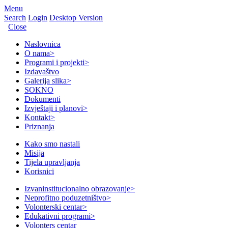
Menu
Search
Login
Desktop Version
Close
Naslovnica
O nama
>
Programi i projekti
>
Izdavaštvo
Galerija slika
>
SOKNO
Dokumenti
Izvještaji i planovi
>
Kontakt
>
Priznanja
Kako smo nastali
Misija
Tijela upravljanja
Korisnici
Izvaninstitucionalno obrazovanje
>
Neprofitno poduzetništvo
>
Volonterski centar
>
Edukativni programi
>
Volonters centar