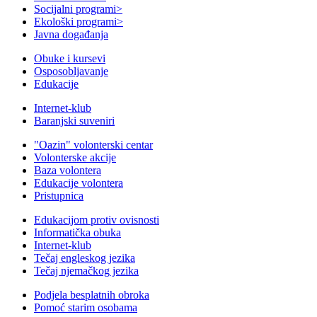
Socijalni programi
>
Ekološki programi
>
Javna događanja
Obuke i kursevi
Osposobljavanje
Edukacije
Internet-klub
Baranjski suveniri
"Oazin" volonterski centar
Volonterske akcije
Baza volontera
Edukacije volontera
Pristupnica
Edukacijom protiv ovisnosti
Informatička obuka
Internet-klub
Tečaj engleskog jezika
Tečaj njemačkog jezika
Podjela besplatnih obroka
Pomoć starim osobama