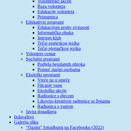
Volonterske akcije
Baza volontera
Edukacije volontera
Pristupnica
Edukativni programi
Edukacijom protiv ovisnosti
Informatička obuka
Internet-klub
Tečaj engleskog jezika
Tečaj njemačkog jezika
Volonters centar
Socijalni programi
Podjela besplatnih obroka
Pomoć starim osobama
Ekološki programi
Vreće ne u smeće
Filcanje vune
Ekološke akcije
Radionice s djecom
Likovno-kreativne radionice sa ženama
Radionica s vunom
Javna događanja
Izdavaštvo
Galerija slika
"Oazini" fotoalbumi na Facebooku (2022)