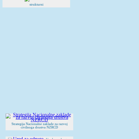
strukturni
Strategija Nacionalne zaklade za razvoj
civilnoga drustva NZRCD