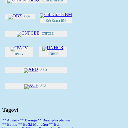
Ured za udruge
OBZ
Grb Grada BM
CNFCEE
UNHCR
IPA IV
AED
ACF
Tagovi
** Austrija
** Baranja
** Baranjska planina
** Batina
** Bački Monoštor
** Beli