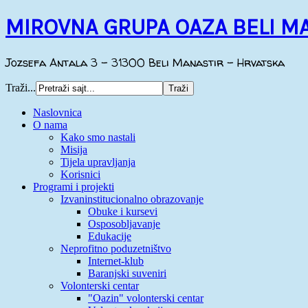
MIROVNA GRUPA OAZA BELI M
Jozsefa Antala 3 - 31300 Beli Manastir - Hrvatska
Traži...
Naslovnica
O nama
Kako smo nastali
Misija
Tijela upravljanja
Korisnici
Programi i projekti
Izvaninstitucionalno obrazovanje
Obuke i kursevi
Osposobljavanje
Edukacije
Neprofitno poduzetništvo
Internet-klub
Baranjski suveniri
Volonterski centar
"Oazin" volonterski centar