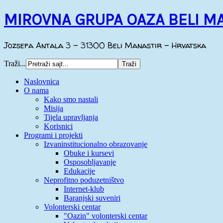
MIROVNA GRUPA OAZA BELI M
Jozsefa Antala 3 - 31300 Beli Manastir - Hrvatska
Traži...
Naslovnica
O nama
Kako smo nastali
Misija
Tijela upravljanja
Korisnici
Programi i projekti
Izvaninstitucionalno obrazovanje
Obuke i kursevi
Osposobljavanje
Edukacije
Neprofitno poduzetništvo
Internet-klub
Baranjski suveniri
Volonterski centar
"Oazin" volonterski centar