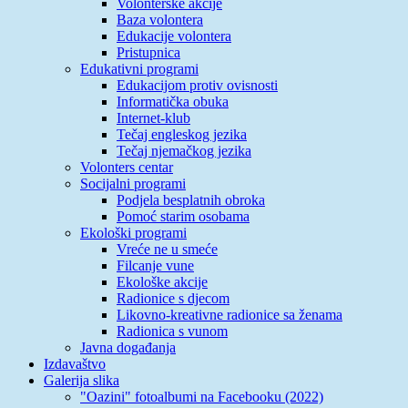
Volonterske akcije
Baza volontera
Edukacije volontera
Pristupnica
Edukativni programi
Edukacijom protiv ovisnosti
Informatička obuka
Internet-klub
Tečaj engleskog jezika
Tečaj njemačkog jezika
Volonters centar
Socijalni programi
Podjela besplatnih obroka
Pomoć starim osobama
Ekološki programi
Vreće ne u smeće
Filcanje vune
Ekološke akcije
Radionice s djecom
Likovno-kreativne radionice sa ženama
Radionica s vunom
Javna događanja
Izdavaštvo
Galerija slika
"Oazini" fotoalbumi na Facebooku (2022)