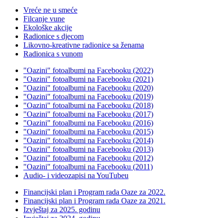
Vreće ne u smeće
Filcanje vune
Ekološke akcije
Radionice s djecom
Likovno-kreativne radionice sa ženama
Radionica s vunom
"Oazini" fotoalbumi na Facebooku (2022)
"Oazini" fotoalbumi na Facebooku (2021)
"Oazini" fotoalbumi na Facebooku (2020)
"Oazini" fotoalbumi na Facebooku (2019)
"Oazini" fotoalbumi na Facebooku (2018)
"Oazini" fotoalbumi na Facebooku (2017)
"Oazini" fotoalbumi na Facebooku (2016)
"Oazini" fotoalbumi na Facebooku (2015)
"Oazini" fotoalbumi na Facebooku (2014)
"Oazini" fotoalbumi na Facebooku (2013)
"Oazini" fotoalbumi na Facebooku (2012)
"Oazini" fotoalbumi na Facebooku (2011)
Audio- i videozapisi na YouTubeu
Financijski plan i Program rada Oaze za 2022.
Financijski plan i Program rada Oaze za 2021.
Izvještaj za 2025. godinu