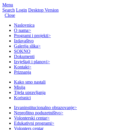
Menu
Search
Login
Desktop Version
Close
Naslovnica
O nama
>
Programi i projekti
>
Izdavaštvo
Galerija slika
>
SOKNO
Dokumenti
Izvještaji i planovi
>
Kontakt
>
Priznanja
Kako smo nastali
Misija
Tijela upravljanja
Korisnici
Izvaninstitucionalno obrazovanje
>
Neprofitno poduzetništvo
>
Volonterski centar
>
Edukativni programi
>
Volonters centar