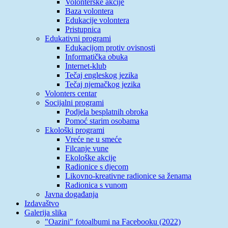
Volonterske akcije
Baza volontera
Edukacije volontera
Pristupnica
Edukativni programi
Edukacijom protiv ovisnosti
Informatička obuka
Internet-klub
Tečaj engleskog jezika
Tečaj njemačkog jezika
Volonters centar
Socijalni programi
Podjela besplatnih obroka
Pomoć starim osobama
Ekološki programi
Vreće ne u smeće
Filcanje vune
Ekološke akcije
Radionice s djecom
Likovno-kreativne radionice sa ženama
Radionica s vunom
Javna događanja
Izdavaštvo
Galerija slika
"Oazini" fotoalbumi na Facebooku (2022)