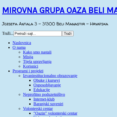
MIROVNA GRUPA OAZA BELI M
Jozsefa Antala 3 - 31300 Beli Manastir - Hrvatska
Traži...
Naslovnica
O nama
Kako smo nastali
Misija
Tijela upravljanja
Korisnici
Programi i projekti
Izvaninstitucionalno obrazovanje
Obuke i kursevi
Osposobljavanje
Edukacije
Neprofitno poduzetništvo
Internet-klub
Baranjski suveniri
Volonterski centar
"Oazin" volonterski centar