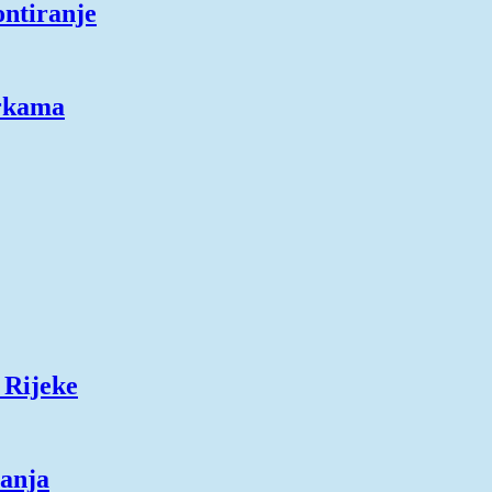
ontiranje
erkama
 Rijeke
ranja