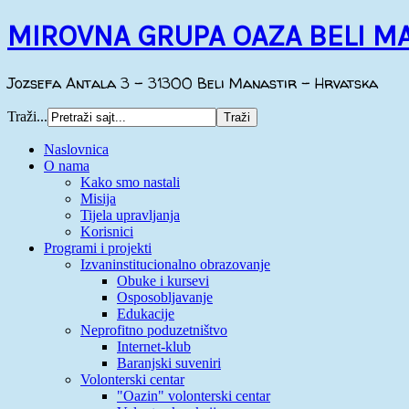
MIROVNA GRUPA OAZA BELI M
Jozsefa Antala 3 - 31300 Beli Manastir - Hrvatska
Traži...
Naslovnica
O nama
Kako smo nastali
Misija
Tijela upravljanja
Korisnici
Programi i projekti
Izvaninstitucionalno obrazovanje
Obuke i kursevi
Osposobljavanje
Edukacije
Neprofitno poduzetništvo
Internet-klub
Baranjski suveniri
Volonterski centar
"Oazin" volonterski centar