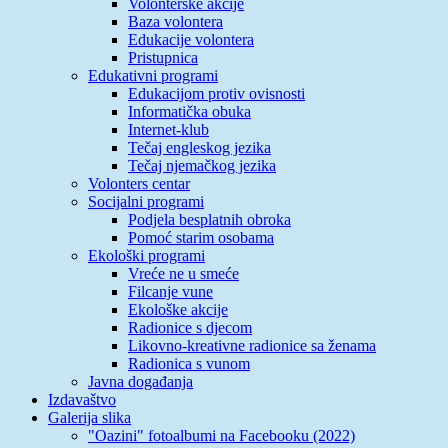
Volonterske akcije
Baza volontera
Edukacije volontera
Pristupnica
Edukativni programi
Edukacijom protiv ovisnosti
Informatička obuka
Internet-klub
Tečaj engleskog jezika
Tečaj njemačkog jezika
Volonters centar
Socijalni programi
Podjela besplatnih obroka
Pomoć starim osobama
Ekološki programi
Vreće ne u smeće
Filcanje vune
Ekološke akcije
Radionice s djecom
Likovno-kreativne radionice sa ženama
Radionica s vunom
Javna događanja
Izdavaštvo
Galerija slika
"Oazini" fotoalbumi na Facebooku (2022)