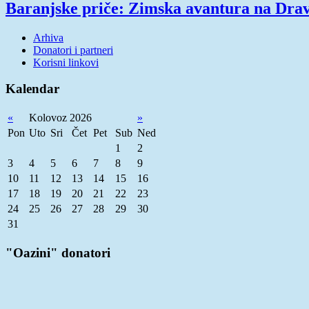
Baranjske priče: Zimska avantura na Drav
Arhiva
Donatori i partneri
Korisni linkovi
Kalendar
«
Kolovoz 2026
»
Pon
Uto
Sri
Čet
Pet
Sub
Ned
1
2
3
4
5
6
7
8
9
10
11
12
13
14
15
16
17
18
19
20
21
22
23
24
25
26
27
28
29
30
31
"Oazini" donatori