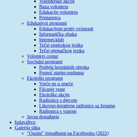
Volonterske akcije
Baza volontera
Edukacije volontera
Pristupnica
Edukativni programi
Edukacijom protiv ovisnosti
Informatička obuka
Internet-klub
Tečaj engleskog jezika
Tečaj njemačkog jezika
Volonters centar
Socijalni programi
Podjela besplatnih obroka
Pomoć starim osobama
Ekološki programi
Vreće ne u smeće
Filcanje vune
Ekološke akcije
Radionice s djecom
Likovno-kreativne radionice sa ženama
Radionica s vunom
Javna događanja
Izdavaštvo
Galerija slika
"Oazini" fotoalbumi na Facebooku (2022)