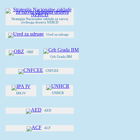
Strategija Nacionalne zaklade za razvoj
civilnoga drustva NZRCD
Ured za udruge
OBZ
Grb Grada BM
CNFCEE
UNHCR
IPA IV
AED
ACF