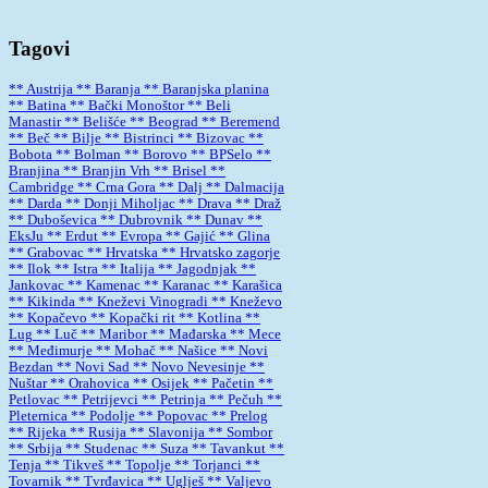
Tagovi
** Austrija
** Baranja
** Baranjska planina
** Batina
** Bački Monoštor
** Beli
Manastir
** Belišće
** Beograd
** Beremend
** Beč
** Bilje
** Bistrinci
** Bizovac
**
Bobota
** Bolman
** Borovo
** BPSelo
**
Branjina
** Branjin Vrh
** Brisel
**
Cambridge
** Crna Gora
** Dalj
** Dalmacija
** Darda
** Donji Miholjac
** Drava
** Draž
** Duboševica
** Dubrovnik
** Dunav
**
EksJu
** Erdut
** Evropa
** Gajić
** Glina
** Grabovac
** Hrvatska
** Hrvatsko zagorje
** Ilok
** Istra
** Italija
** Jagodnjak
**
Jankovac
** Kamenac
** Karanac
** Karašica
** Kikinda
** Kneževi Vinogradi
** Kneževo
** Kopačevo
** Kopački rit
** Kotlina
**
Lug
** Luč
** Maribor
** Mađarska
** Mece
** Međimurje
** Mohač
** Našice
** Novi
Bezdan
** Novi Sad
** Novo Nevesinje
**
Nuštar
** Orahovica
** Osijek
** Pačetin
**
Petlovac
** Petrijevci
** Petrinja
** Pečuh
**
Pleternica
** Podolje
** Popovac
** Prelog
** Rijeka
** Rusija
** Slavonija
** Sombor
** Srbija
** Studenac
** Suza
** Tavankut
**
Tenja
** Tikveš
** Topolje
** Torjanci
**
Tovarnik
** Tvrđavica
** Uglješ
** Valjevo