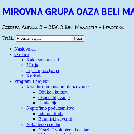
MIROVNA GRUPA OAZA BELI M
Jozsefa Antala 3 - 31300 Beli Manastir - Hrvatska
Traži...
Naslovnica
O nama
Kako smo nastali
Misija
Tijela upravljanja
Korisnici
Programi i projekti
Izvaninstitucionalno obrazovanje
Obuke i kursevi
Osposobljavanje
Edukacije
Neprofitno poduzetništvo
Internet-klub
Baranjski suveniri
Volonterski centar
"Oazin" volonterski centar