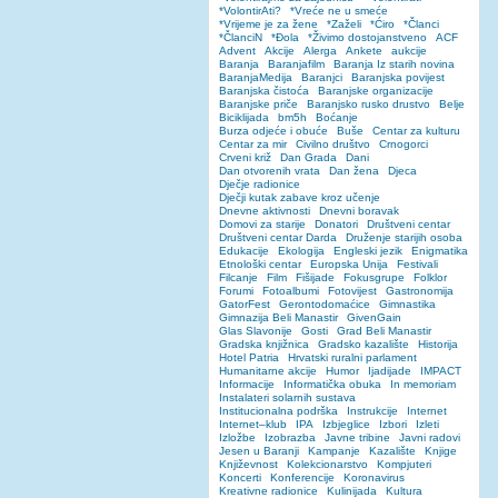
*VolontirAti?
*Vreće ne u smeće
*Vrijeme je za žene
*Zaželi
*Ćiro
*Članci
*ČlanciN
*Đola
*Živimo dostojanstveno
ACF
Advent
Akcije
Alerga
Ankete
aukcije
Baranja
Baranjafilm
Baranja Iz starih novina
BaranjaMedija
Baranjci
Baranjska povijest
Baranjska čistoća
Baranjske organizacije
Baranjske priče
Baranjsko rusko drustvo
Belje
Biciklijada
bm5h
Boćanje
Burza odjeće i obuće
Buše
Centar za kulturu
Centar za mir
Civilno društvo
Crnogorci
Crveni križ
Dan Grada
Dani
Dan otvorenih vrata
Dan žena
Djeca
Dječje radionice
Dječji kutak zabave kroz učenje
Dnevne aktivnosti
Dnevni boravak
Domovi za starije
Donatori
Društveni centar
Društveni centar Darda
Druženje starijih osoba
Edukacije
Ekologija
Engleski jezik
Enigmatika
Etnološki centar
Europska Unija
Festivali
Filcanje
Film
Fišijade
Fokusgrupe
Folklor
Forumi
Fotoalbumi
Fotovijest
Gastronomija
GatorFest
Gerontodomaćice
Gimnastika
Gimnazija Beli Manastir
GivenGain
Glas Slavonije
Gosti
Grad Beli Manastir
Gradska knjižnica
Gradsko kazalište
Historija
Hotel Patria
Hrvatski ruralni parlament
Humanitarne akcije
Humor
Ijadijade
IMPACT
Informacije
Informatička obuka
In memoriam
Instalateri solarnih sustava
Institucionalna podrška
Instrukcije
Internet
Internet–klub
IPA
Izbjeglice
Izbori
Izleti
Izložbe
Izobrazba
Javne tribine
Javni radovi
Jesen u Baranji
Kampanje
Kazalište
Knjige
Književnost
Kolekcionarstvo
Kompjuteri
Koncerti
Konferencije
Koronavirus
Kreativne radionice
Kulinijada
Kultura