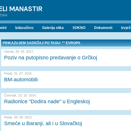
ELI MANASTIR
ATSKA
ekti
Izdavaštvo
Galerija slika
SOKNO
Dokumenti
Izvješ
PRIKAZUJEM SADRŽAJ PO TAGU: ** EVROPA
Utorak, 25. 04. 2017.
Poziv na putopisno predavanje o Grčkoj
Petak, 31. 07. 2015.
BM-automobili
Četvrtak, 23. 10. 2014.
Radionice "Dodira nade" u Engleskoj
Petak, 06. 09. 2013.
Smeće u Baranji, ali i u Slovačkoj