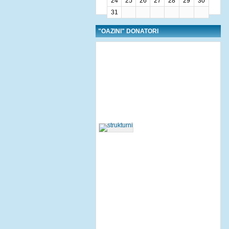
24
25
26
27
28
29
30
31
"OAZINI" DONATORI