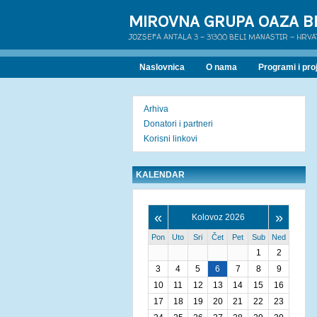
MIROVNA GRUPA OAZA B
JOZSEFA ANTALA 3 - 31300 BELI MANASTIR - HRV
Naslovnica
O nama
Programi i proj
Arhiva
Donatori i partneri
Korisni linkovi
KALENDAR
«
»
Kolovoz 2026
Pon
Uto
Sri
Čet
Pet
Sub
Ned
1
2
3
4
5
6
7
8
9
10
11
12
13
14
15
16
17
18
19
20
21
22
23