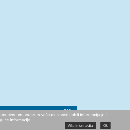
TOP
anonimnom analizom vaše aktivnosti dobili informaciju je li
oguće informacije.
Više informacija
Ok