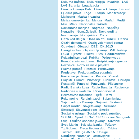
Kulturna baština
Kulturologija
Kvadrilja
LAG
LAG Baranja
Legalizacija
Likovna kolonija Đola
Likovne kolonije
Ličnosti
Ljudska prava
Logo
Lutaljka
Manifestacije
Marketing
Matica hrvatska
Matica umirovljenika
Matura
Mađari
Mediji
Misli
Mladi
Nacionalna zaklada
Nacionalne manjine
Nagrade
Natječaji
Nenasilje
Njemački jezik
Nova godina
Noć muzeja
Noć vještica
Oaza
Oaza kod drugih
Oaza na YouTubeu
Oazica
Oazini dokumenti
Oazin volonterski centar
Obavijesti
Obrasci
OBŽ
OK 2015
Okrugli stolovi
Osposobljavanje
Pdf
Peticije
PGDI
Pjesme
Plakati
Ples
Poduzetništvo
Pokladni karneval
Politika
Poljoprivreda
Pomoć starim osobama
Potpisivanje ugovora
Pozivnice
Poziv za male projekte
Pravna pomoć
Praznici
Predavanja
Predstave
Prekogranična suradnja
Prezentacije
Priredbe
Priroda
Privitak
Projekti
Promet
Promocije
Proslave
Prvi april
Pustaraši
Putopisi
Putovanja
Pčelarstvo
Radio Banska kosa
Radio Baranja
Radionice
Radionice u školama
Ravnopravnost
Rekreativne radionice
Riječi
Romi
Rukotvorine
Ruralni razvoj
Sajam knjiga
Sajam udruga Baranje
Sajmovi
Sastanci
Savjet mladih
Savjetovanja
Seminari
Simpoziji
Slavonski dom
Smeće
Socijalne usluge
Socijalno poduzetništvo
SOKNO
Sport
SRAZ
SRC Kneževi Vinogradi
Strip
Stručno osposobljavanje
Suveniri
Sveti Martin
Svjetska banka
Tečajevi
Topli obroci
Treća životna dob
Tribine
Turizam
Udruga JA KA
Udruge
Udruženje *Baranja*
Umirovljenici