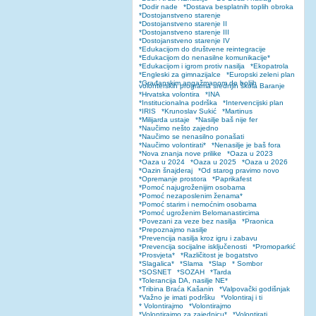
*Dodir nade
*Dostava besplatnih toplih obroka
*Dostojanstveno starenje
*Dostojanstveno starenje II
*Dostojanstveno starenje III
*Dostojanstveno starenje IV
*Edukacijom do društvene reintegracije
*Edukacijom do nenasilne komunikacije*
*Edukacijom i igrom protiv nasilja
*Ekopatrola
*Engleski za gimnazijalce
*Europski zeleni plan
*Građanskim angažmanom do boljih
volonterskih programa srednjih škola Baranje
*Hrvatska volontira
*INA
*Institucionalna podrška
*Intervencijski plan
*IRIS
*Krunoslav Sukić
*Martinus
*Milijarda ustaje
*Nasilje baš nije fer
*Naučimo nešto zajedno
*Naučimo se nenasilno ponašati
*Naučimo volontirati*
*Nenasilje je baš fora
*Nova znanja nove prilike
*Oaza u 2023
*Oaza u 2024
*Oaza u 2025
*Oaza u 2026
*Oazin šnajderaj
*Od starog pravimo novo
*Opremanje prostora
*Paprikafest
*Pomoć najugroženijim osobama
*Pomoć nezaposlenim ženama*
*Pomoć starim i nemoćnim osobama
*Pomoć ugroženim Belomanastircima
*Povezani za veze bez nasilja
*Praonica
*Prepoznajmo nasilje
*Prevencija nasilja kroz igru i zabavu
*Prevencija socijalne isključenosti
*Promoparkić
*Prosvjeta*
*Različitost je bogatstvo
*Slagalica*
*Slama
*Slap
* Sombor
*SOSNET
*SOZAH
*Tarda
*Tolerancija DA, nasilje NE*
*Tribina Braća Kašanin
*Valpovački godišnjak
*Važno je imati podršku
*Volontiraj i ti
* Volontirajmo
*Volontirajmo
*Volontirajmo za zajednicu*
*Volontirati