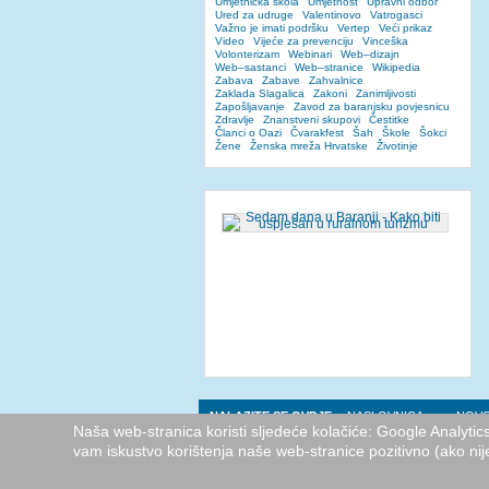
Umjetnička škola
Umjetnost
Upravni odbor
Ured za udruge
Valentinovo
Vatrogasci
Važno je imati podršku
Vertep
Veći prikaz
Video
Vijeće za prevenciju
Vinceška
Volonterizam
Webinari
Web–dizajn
Web–sastanci
Web–stranice
Wikipedia
Zabava
Zabave
Zahvalnice
Zaklada Slagalica
Zakoni
Zanimljivosti
Zapošljavanje
Zavod za baranjsku povjesnicu
Zdravlje
Znanstveni skupovi
Čestitke
Članci o Oazi
Čvarakfest
Šah
Škole
Šokci
Žene
Ženska mreža Hrvatske
Životinje
NALAZITE SE OVDJE:
NASLOVNICA
NOVO
Naša web-stranica koristi sljedeće kolačiće: Google Analyti
vam iskustvo korištenja naše web-stranice pozitivno (ako nij