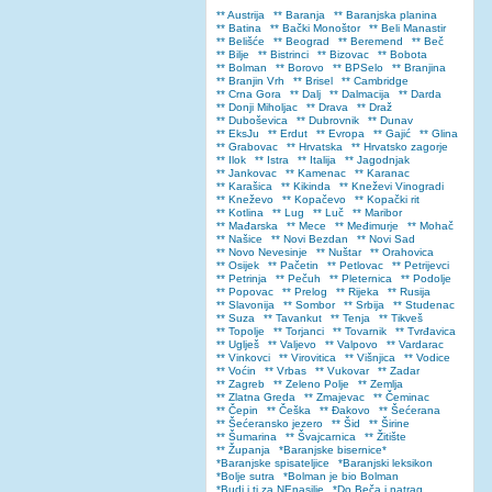
** Austrija
** Baranja
** Baranjska planina
** Batina
** Bački Monoštor
** Beli Manastir
** Belišće
** Beograd
** Beremend
** Beč
** Bilje
** Bistrinci
** Bizovac
** Bobota
** Bolman
** Borovo
** BPSelo
** Branjina
** Branjin Vrh
** Brisel
** Cambridge
** Crna Gora
** Dalj
** Dalmacija
** Darda
** Donji Miholjac
** Drava
** Draž
** Duboševica
** Dubrovnik
** Dunav
** EksJu
** Erdut
** Evropa
** Gajić
** Glina
** Grabovac
** Hrvatska
** Hrvatsko zagorje
** Ilok
** Istra
** Italija
** Jagodnjak
** Jankovac
** Kamenac
** Karanac
** Karašica
** Kikinda
** Kneževi Vinogradi
** Kneževo
** Kopačevo
** Kopački rit
** Kotlina
** Lug
** Luč
** Maribor
** Mađarska
** Mece
** Međimurje
** Mohač
** Našice
** Novi Bezdan
** Novi Sad
** Novo Nevesinje
** Nuštar
** Orahovica
** Osijek
** Pačetin
** Petlovac
** Petrijevci
** Petrinja
** Pečuh
** Pleternica
** Podolje
** Popovac
** Prelog
** Rijeka
** Rusija
** Slavonija
** Sombor
** Srbija
** Studenac
** Suza
** Tavankut
** Tenja
** Tikveš
** Topolje
** Torjanci
** Tovarnik
** Tvrđavica
** Uglješ
** Valjevo
** Valpovo
** Vardarac
** Vinkovci
** Virovitica
** Višnjica
** Vodice
** Voćin
** Vrbas
** Vukovar
** Zadar
** Zagreb
** Zeleno Polje
** Zemlja
** Zlatna Greda
** Zmajevac
** Čeminac
** Čepin
** Češka
** Đakovo
** Šećerana
** Šećeransko jezero
** Šid
** Širine
** Šumarina
** Švajcarnica
** Žitište
** Županja
*Baranjske bisernice*
*Baranjske spisateljice
*Baranjski leksikon
*Bolje sutra
*Bolman je bio Bolman
*Budi i ti za NEnasilje
*Do Beča i natrag