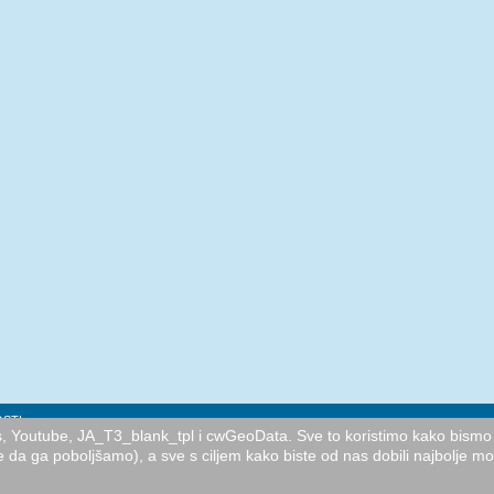
STI
cs, Youtube, JA_T3_blank_tpl i cwGeoData. Sve to koristimo kako bismo 
e da ga poboljšamo), a sve s ciljem kako biste od nas dobili najbolje m