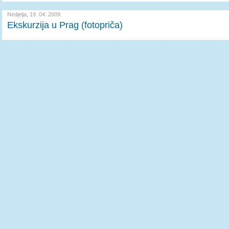
Nedjelja, 19. 04. 2009.
Ekskurzija u Prag (fotopriča)