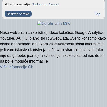
"Oazini" fotoalbumi na Facebooku (2012)
Izvještaj za 2016. godinu
Nalazite se ovdje:
Naslovnica
Novosti
"Oazini" fotoalbumi na Facebooku (2011)
Izvještaj za 2015. godinu
Desktop Version
Top
Audio- i videozapisi na YouTubeu
Izvještaj za 2014. godinu
Izvještaj za 2013. godinu
Naša web-stranica koristi sljedeće kolačiće: Google Analytics,
Youtube, JA_T3_blank_tpl i cwGeoData. Sve to koristimo kako
Izvještaj za 2012. godinu
bismo anonimnom analizom vaše aktivnosti dobili informaciju
je li vam iskustvo korištenja naše web-stranice pozitivno (ako
Izvještaj za 2011. godinu
nije da ga poboljšamo), a sve s ciljem kako biste od nas dobili
Izvještaj za 2010. godinu
najbolje moguće informacije.
Više informacija
Ok
Izvještaj za 2009. godinu
Izvještaj za 2008. godinu
Izvještaj za 2007. godinu
Financijski plan i Program rada Oaze za 2026