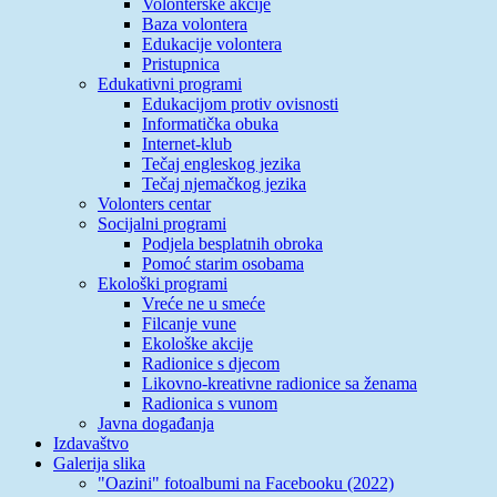
Volonterske akcije
Baza volontera
Edukacije volontera
Pristupnica
Edukativni programi
Edukacijom protiv ovisnosti
Informatička obuka
Internet-klub
Tečaj engleskog jezika
Tečaj njemačkog jezika
Volonters centar
Socijalni programi
Podjela besplatnih obroka
Pomoć starim osobama
Ekološki programi
Vreće ne u smeće
Filcanje vune
Ekološke akcije
Radionice s djecom
Likovno-kreativne radionice sa ženama
Radionica s vunom
Javna događanja
Izdavaštvo
Galerija slika
"Oazini" fotoalbumi na Facebooku (2022)