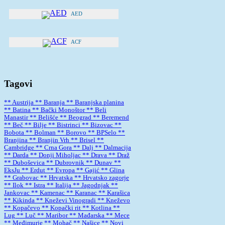
AED
ACF
Tagovi
** Austrija
** Baranja
** Baranjska planina
** Batina
** Bački Monoštor
** Beli
Manastir
** Belišće
** Beograd
** Beremend
** Beč
** Bilje
** Bistrinci
** Bizovac
**
Bobota
** Bolman
** Borovo
** BPSelo
**
Branjina
** Branjin Vrh
** Brisel
**
Cambridge
** Crna Gora
** Dalj
** Dalmacija
** Darda
** Donji Miholjac
** Drava
** Draž
** Duboševica
** Dubrovnik
** Dunav
**
EksJu
** Erdut
** Evropa
** Gajić
** Glina
** Grabovac
** Hrvatska
** Hrvatsko zagorje
** Ilok
** Istra
** Italija
** Jagodnjak
**
Jankovac
** Kamenac
** Karanac
** Karašica
** Kikinda
** Kneževi Vinogradi
** Kneževo
** Kopačevo
** Kopački rit
** Kotlina
**
Lug
** Luč
** Maribor
** Mađarska
** Mece
** Međimurje
** Mohač
** Našice
** Novi