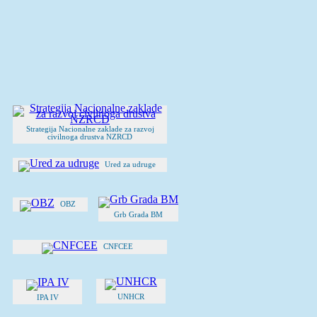
Strategija Nacionalne zaklade za razvoj
civilnoga drustva NZRCD
Ured za udruge
OBZ
Grb Grada BM
CNFCEE
UNHCR
IPA IV