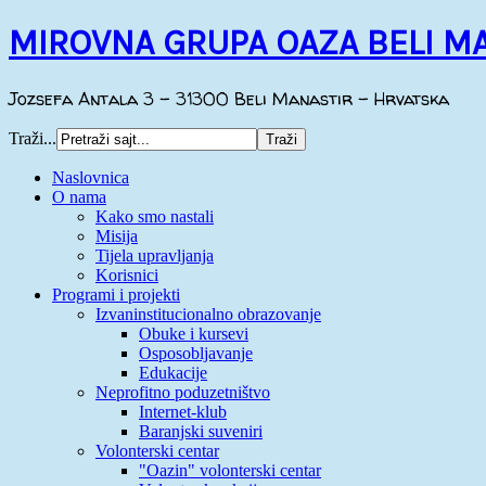
MIROVNA GRUPA OAZA BELI M
Jozsefa Antala 3 - 31300 Beli Manastir - Hrvatska
Traži...
Naslovnica
O nama
Kako smo nastali
Misija
Tijela upravljanja
Korisnici
Programi i projekti
Izvaninstitucionalno obrazovanje
Obuke i kursevi
Osposobljavanje
Edukacije
Neprofitno poduzetništvo
Internet-klub
Baranjski suveniri
Volonterski centar
"Oazin" volonterski centar