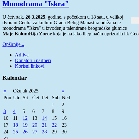
Monodrama "Iskra"
U četvrtak,
26.3.2025.
godine, s početkom u 18 sati, u velikoj
dvorani Centra za kulturu Grada Belog Manastira održana je
monodrama "Iskra" u izvođenju talentirane beogradske glumice
Maje Kolundžija Zoroe
koja je na jako lijep način uprizorila lik G
Opširnije...
Arhiva
Donatori i partneri
Korisni linkovi
Kalendar
«
Ožujak 2025
»
Pon
Uto
Sri
Čet
Pet
Sub
Ned
1
2
3
4
5
6
7
8
9
10
11
12
13
14
15
16
17
18
19
20
21
22
23
24
25
26
27
28
29
30
31