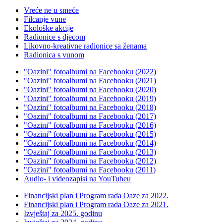
Vreće ne u smeće
Filcanje vune
Ekološke akcije
Radionice s djecom
Likovno-kreativne radionice sa ženama
Radionica s vunom
"Oazini" fotoalbumi na Facebooku (2022)
"Oazini" fotoalbumi na Facebooku (2021)
"Oazini" fotoalbumi na Facebooku (2020)
"Oazini" fotoalbumi na Facebooku (2019)
"Oazini" fotoalbumi na Facebooku (2018)
"Oazini" fotoalbumi na Facebooku (2017)
"Oazini" fotoalbumi na Facebooku (2016)
"Oazini" fotoalbumi na Facebooku (2015)
"Oazini" fotoalbumi na Facebooku (2014)
"Oazini" fotoalbumi na Facebooku (2013)
"Oazini" fotoalbumi na Facebooku (2012)
"Oazini" fotoalbumi na Facebooku (2011)
Audio- i videozapisi na YouTubeu
Financijski plan i Program rada Oaze za 2022.
Financijski plan i Program rada Oaze za 2021.
Izvještaj za 2025. godinu