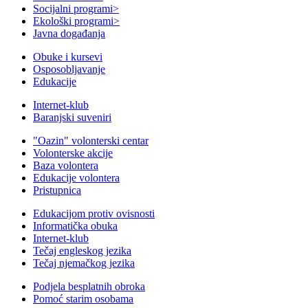
Socijalni programi
>
Ekološki programi
>
Javna događanja
Obuke i kursevi
Osposobljavanje
Edukacije
Internet-klub
Baranjski suveniri
"Oazin" volonterski centar
Volonterske akcije
Baza volontera
Edukacije volontera
Pristupnica
Edukacijom protiv ovisnosti
Informatička obuka
Internet-klub
Tečaj engleskog jezika
Tečaj njemačkog jezika
Podjela besplatnih obroka
Pomoć starim osobama