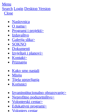
Menu
Search
Login
Desktop Version
Close
Naslovnica
O nama
>
Programi i projekti
>
Izdavaštvo
Galerija slika
>
SOKNO
Dokumenti
Izvještaji i planovi
>
Kontakt
>
Priznanja
Kako smo nastali
Misija
Tijela upravljanja
Korisnici
Izvaninstitucionalno obrazovanje
>
Neprofitno poduzetništvo
>
Volonterski centar
>
Edukativni programi
>
Volonters centar