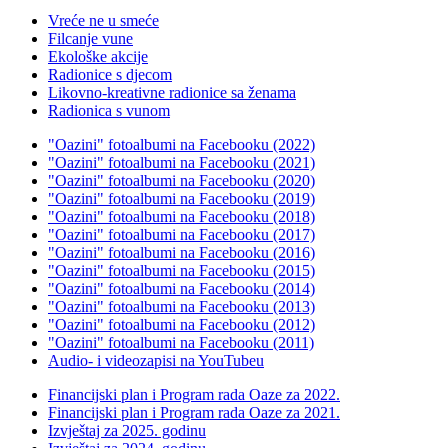
Vreće ne u smeće
Filcanje vune
Ekološke akcije
Radionice s djecom
Likovno-kreativne radionice sa ženama
Radionica s vunom
"Oazini" fotoalbumi na Facebooku (2022)
"Oazini" fotoalbumi na Facebooku (2021)
"Oazini" fotoalbumi na Facebooku (2020)
"Oazini" fotoalbumi na Facebooku (2019)
"Oazini" fotoalbumi na Facebooku (2018)
"Oazini" fotoalbumi na Facebooku (2017)
"Oazini" fotoalbumi na Facebooku (2016)
"Oazini" fotoalbumi na Facebooku (2015)
"Oazini" fotoalbumi na Facebooku (2014)
"Oazini" fotoalbumi na Facebooku (2013)
"Oazini" fotoalbumi na Facebooku (2012)
"Oazini" fotoalbumi na Facebooku (2011)
Audio- i videozapisi na YouTubeu
Financijski plan i Program rada Oaze za 2022.
Financijski plan i Program rada Oaze za 2021.
Izvještaj za 2025. godinu