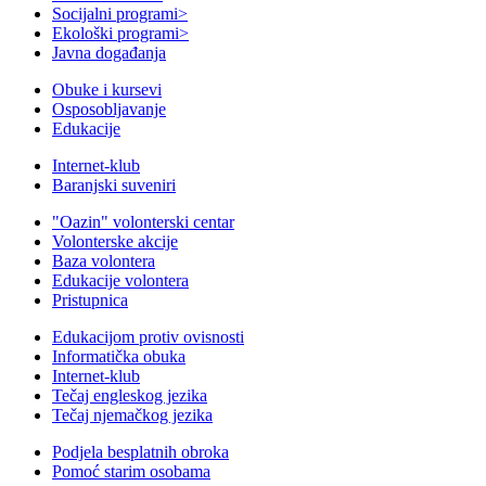
Socijalni programi
>
Ekološki programi
>
Javna događanja
Obuke i kursevi
Osposobljavanje
Edukacije
Internet-klub
Baranjski suveniri
"Oazin" volonterski centar
Volonterske akcije
Baza volontera
Edukacije volontera
Pristupnica
Edukacijom protiv ovisnosti
Informatička obuka
Internet-klub
Tečaj engleskog jezika
Tečaj njemačkog jezika
Podjela besplatnih obroka
Pomoć starim osobama