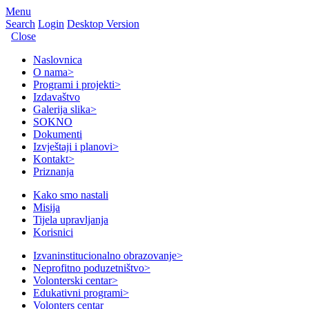
Menu
Search
Login
Desktop Version
Close
Naslovnica
O nama
>
Programi i projekti
>
Izdavaštvo
Galerija slika
>
SOKNO
Dokumenti
Izvještaji i planovi
>
Kontakt
>
Priznanja
Kako smo nastali
Misija
Tijela upravljanja
Korisnici
Izvaninstitucionalno obrazovanje
>
Neprofitno poduzetništvo
>
Volonterski centar
>
Edukativni programi
>
Volonters centar