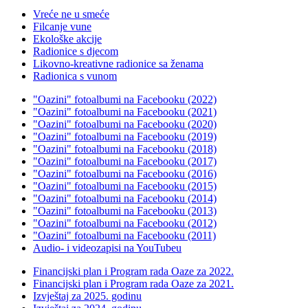
Vreće ne u smeće
Filcanje vune
Ekološke akcije
Radionice s djecom
Likovno-kreativne radionice sa ženama
Radionica s vunom
"Oazini" fotoalbumi na Facebooku (2022)
"Oazini" fotoalbumi na Facebooku (2021)
"Oazini" fotoalbumi na Facebooku (2020)
"Oazini" fotoalbumi na Facebooku (2019)
"Oazini" fotoalbumi na Facebooku (2018)
"Oazini" fotoalbumi na Facebooku (2017)
"Oazini" fotoalbumi na Facebooku (2016)
"Oazini" fotoalbumi na Facebooku (2015)
"Oazini" fotoalbumi na Facebooku (2014)
"Oazini" fotoalbumi na Facebooku (2013)
"Oazini" fotoalbumi na Facebooku (2012)
"Oazini" fotoalbumi na Facebooku (2011)
Audio- i videozapisi na YouTubeu
Financijski plan i Program rada Oaze za 2022.
Financijski plan i Program rada Oaze za 2021.
Izvještaj za 2025. godinu