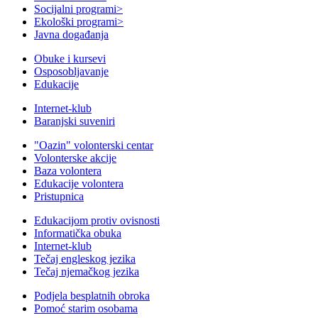
Socijalni programi
>
Ekološki programi
>
Javna događanja
Obuke i kursevi
Osposobljavanje
Edukacije
Internet-klub
Baranjski suveniri
"Oazin" volonterski centar
Volonterske akcije
Baza volontera
Edukacije volontera
Pristupnica
Edukacijom protiv ovisnosti
Informatička obuka
Internet-klub
Tečaj engleskog jezika
Tečaj njemačkog jezika
Podjela besplatnih obroka
Pomoć starim osobama