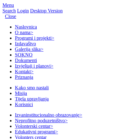
Menu
Search
Login
Desktop Version
Close
Naslovnica
O nama
>
Programi i projekti
>
Izdavaštvo
Galerija slika
>
SOKNO
Dokumenti
Izvještaji i planovi
>
Kontakt
>
Priznanja
Kako smo nastali
Misija
Tijela upravljanja
Korisnici
Izvaninstitucionalno obrazovanje
>
Neprofitno poduzetništvo
>
Volonterski centar
>
Edukativni programi
>
Volonters centar