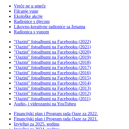
Vreće ne u smeće
Filcanje vune
Ekološke akcije
Radionice s djecom
Likovno-kreativne radionice sa ženama
Radionica s vunom
"Oazini" fotoalbumi na Facebooku (2022)
"Oazini" fotoalbumi na Facebooku (2021)
"Oazini" fotoalbumi na Facebooku (2020)
"Oazini" fotoalbumi na Facebooku (2019)
"Oazini" fotoalbumi na Facebooku (2018)
"Oazini" fotoalbumi na Facebooku (2017)
"Oazini" fotoalbumi na Facebooku (2016)
"Oazini" fotoalbumi na Facebooku (2015)
"Oazini" fotoalbumi na Facebooku (2014)
"Oazini" fotoalbumi na Facebooku (2013)
"Oazini" fotoalbumi na Facebooku (2012)
"Oazini" fotoalbumi na Facebooku (2011)
Audio- i videozapisi na YouTubeu
Financijski plan i Program rada Oaze za 2022.
Financijski plan i Program rada Oaze za 2021.
Izvještaj za 2025. godinu