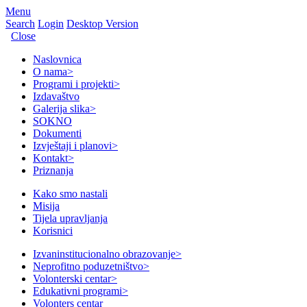
Menu
Search
Login
Desktop Version
Close
Naslovnica
O nama
>
Programi i projekti
>
Izdavaštvo
Galerija slika
>
SOKNO
Dokumenti
Izvještaji i planovi
>
Kontakt
>
Priznanja
Kako smo nastali
Misija
Tijela upravljanja
Korisnici
Izvaninstitucionalno obrazovanje
>
Neprofitno poduzetništvo
>
Volonterski centar
>
Edukativni programi
>
Volonters centar