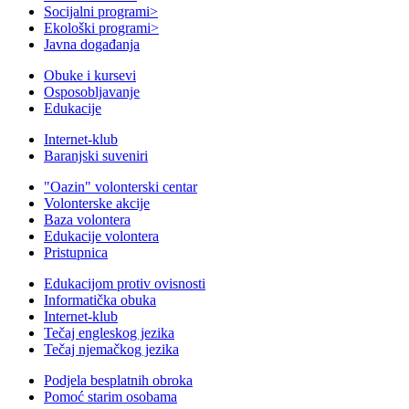
Socijalni programi
>
Ekološki programi
>
Javna događanja
Obuke i kursevi
Osposobljavanje
Edukacije
Internet-klub
Baranjski suveniri
"Oazin" volonterski centar
Volonterske akcije
Baza volontera
Edukacije volontera
Pristupnica
Edukacijom protiv ovisnosti
Informatička obuka
Internet-klub
Tečaj engleskog jezika
Tečaj njemačkog jezika
Podjela besplatnih obroka
Pomoć starim osobama