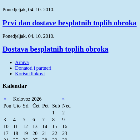
Ponedjeljak, 04. 10. 2010.
Prvi dan dostave besplatnih toplih obroka
Ponedjeljak, 04. 10. 2010.
Dostava besplatnih toplih obroka
Arhiva
Donatori i partneri
Korisni linkovi
Kalendar
«
Kolovoz 2026
»
Pon
Uto
Sri
Čet
Pet
Sub
Ned
1
2
3
4
5
6
7
8
9
10
11
12
13
14
15
16
17
18
19
20
21
22
23