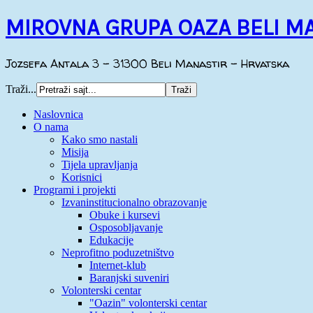
MIROVNA GRUPA OAZA BELI M
Jozsefa Antala 3 - 31300 Beli Manastir - Hrvatska
Traži...
Naslovnica
O nama
Kako smo nastali
Misija
Tijela upravljanja
Korisnici
Programi i projekti
Izvaninstitucionalno obrazovanje
Obuke i kursevi
Osposobljavanje
Edukacije
Neprofitno poduzetništvo
Internet-klub
Baranjski suveniri
Volonterski centar
"Oazin" volonterski centar