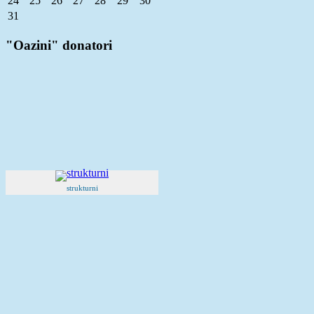
24
25
26
27
28
29
30
31
"Oazini" donatori
strukturni