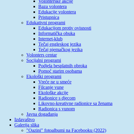
Volonterske akcije
Baza volontera
Edukacije volontera
Pristupnica
Edukativni programi
Edukacijom protiv ovisnosti
Informatička obuka
Internet-klub
Tečaj engleskog jezika
Tečaj njemačkog jezika
Volonters centar
Socijalni programi
Podjela besplatnih obroka
Pomoć starim osobama
Ekološki programi
Vreće ne u smeće
Filcanje vune
Ekološke akcije
Radionice s djecom
Likovno-kreativne radionice sa ženama
Radionica s vunom
Javna događanja
Izdavaštvo
Galerija slika
"Oazini" fotoalbumi na Facebooku (2022)