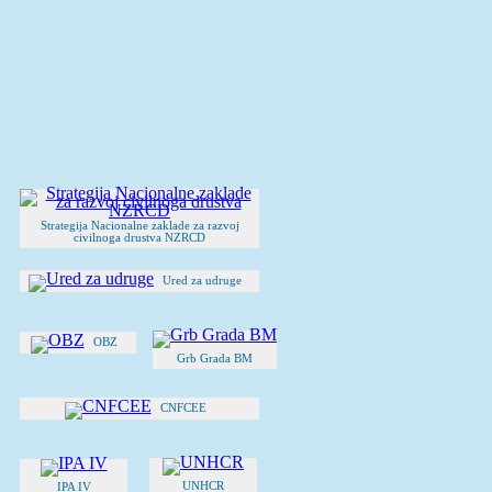
Strategija Nacionalne zaklade za razvoj
civilnoga drustva NZRCD
Ured za udruge
OBZ
Grb Grada BM
CNFCEE
UNHCR
IPA IV