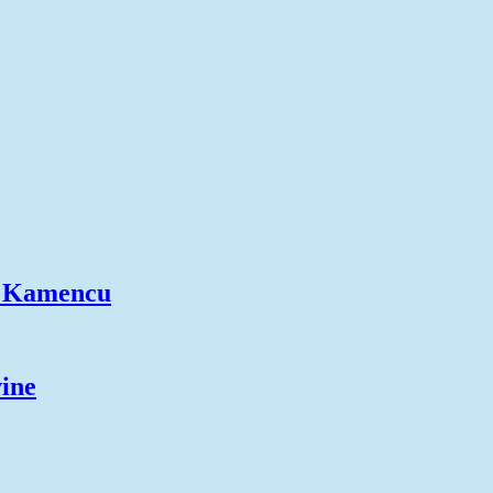
 u Kamencu
vine