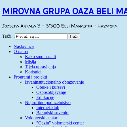
MIROVNA GRUPA OAZA BELI M
Jozsefa Antala 3 - 31300 Beli Manastir - Hrvatska
Traži...
Naslovnica
O nama
Kako smo nastali
Misija
Tijela upravljanja
Korisnici
Programi i projekti
Izvaninstitucionalno obrazovanje
Obuke i kursevi
Osposobljavanje
Edukacije
Neprofitno poduzetništvo
Internet-klub
Baranjski suveniri
Volonterski centar
"Oazin" volonterski centar