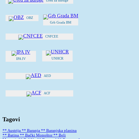
Ured za udruge
OBZ
Grb Grada BM
CNFCEE
UNHCR
IPA IV
AED
ACF
Tagovi
** Austrija
** Baranja
** Baranjska planina
** Batina
** Bački Monoštor
** Beli