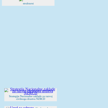
strukturni
Strategija Nacionalne zaklade za razvoj
civilnoga drustva NZRCD