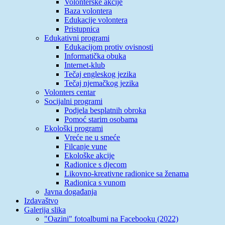
Volonterske akcije
Baza volontera
Edukacije volontera
Pristupnica
Edukativni programi
Edukacijom protiv ovisnosti
Informatička obuka
Internet-klub
Tečaj engleskog jezika
Tečaj njemačkog jezika
Volonters centar
Socijalni programi
Podjela besplatnih obroka
Pomoć starim osobama
Ekološki programi
Vreće ne u smeće
Filcanje vune
Ekološke akcije
Radionice s djecom
Likovno-kreativne radionice sa ženama
Radionica s vunom
Javna događanja
Izdavaštvo
Galerija slika
"Oazini" fotoalbumi na Facebooku (2022)