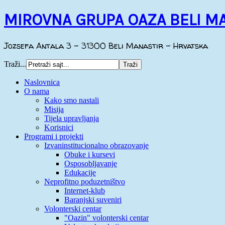
MIROVNA GRUPA OAZA BELI M
Jozsefa Antala 3 - 31300 Beli Manastir - Hrvatska
Traži...
Naslovnica
O nama
Kako smo nastali
Misija
Tijela upravljanja
Korisnici
Programi i projekti
Izvaninstitucionalno obrazovanje
Obuke i kursevi
Osposobljavanje
Edukacije
Neprofitno poduzetništvo
Internet-klub
Baranjski suveniri
Volonterski centar
"Oazin" volonterski centar