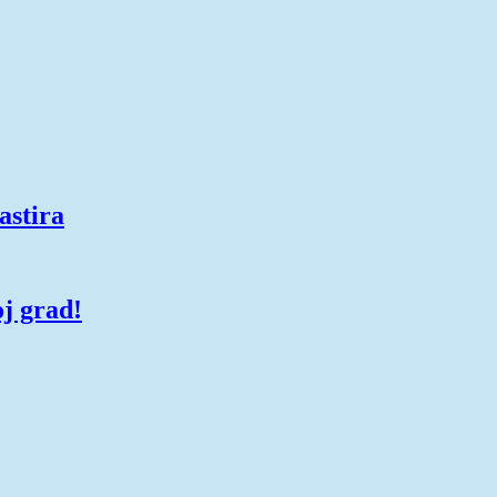
astira
oj grad!