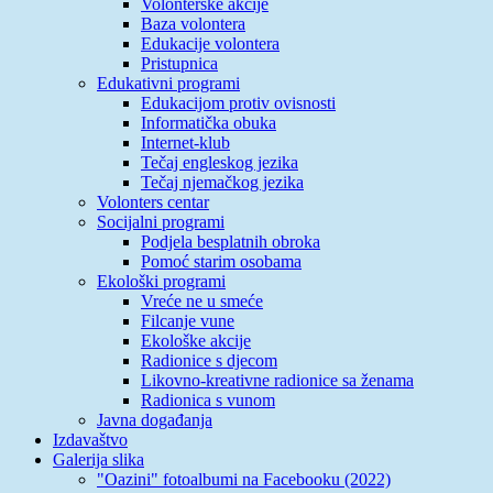
Volonterske akcije
Baza volontera
Edukacije volontera
Pristupnica
Edukativni programi
Edukacijom protiv ovisnosti
Informatička obuka
Internet-klub
Tečaj engleskog jezika
Tečaj njemačkog jezika
Volonters centar
Socijalni programi
Podjela besplatnih obroka
Pomoć starim osobama
Ekološki programi
Vreće ne u smeće
Filcanje vune
Ekološke akcije
Radionice s djecom
Likovno-kreativne radionice sa ženama
Radionica s vunom
Javna događanja
Izdavaštvo
Galerija slika
"Oazini" fotoalbumi na Facebooku (2022)