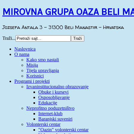
MIROVNA GRUPA OAZA BELI M
Jozsefa Antala 3 - 31300 Beli Manastir - Hrvatska
Traži...
Naslovnica
O nama
Kako smo nastali
Misija
Tijela upravljanja
Korisnici
Programi i projekti
Izvaninstitucionalno obrazovanje
Obuke i kursevi
Osposobljavanje
Edukacije
Neprofitno poduzetništvo
Internet-klub
Baranjski suveniri
Volonterski centar
"Oazin" volonterski centar