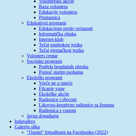
Volonterske akcije
Baza volontera
Edukacije volontera
Pristupnica
Edukativni programi
Edukacijom protiv ovisnosti
Informatička obuka
Internet-klub
Tečaj engleskog jezika
Tečaj njemačkog jezika
Volonters centar
Socijalni programi
Podjela besplatnih obroka
Pomoć starim osobama
Ekološki programi
Vreće ne u smeće
Filcanje vune
Ekološke akcije
Radionice s djecom
Likovno-kreativne radionice sa ženama
Radionica s vunom
Javna događanja
Izdavaštvo
Galerija slika
"Oazini" fotoalbumi na Facebooku (2022)