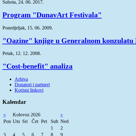
Subota, 24. 06. 2017.
Program "DunavArt Festivala"
Ponedjeljak, 15. 06. 2009.
"Oazine" knjige u Generalnom konzulatu
Petak, 12. 12. 2008.
"Cost-benefit" analiza
Arhiva
Donatori i partneri
Korisni linkovi
Kalendar
«
Kolovoz 2026
»
Pon
Uto
Sri
Čet
Pet
Sub
Ned
1
2
3
4
5
6
7
8
9