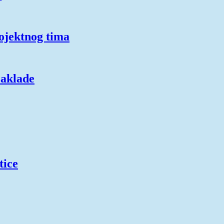
ojektnog tima
zaklade
tice