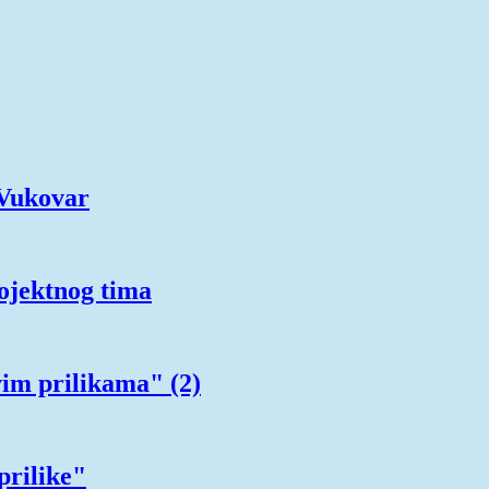
 Vukovar
ojektnog tima
im prilikama" (2)
prilike"