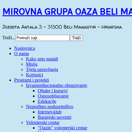
MIROVNA GRUPA OAZA BELI M
Jozsefa Antala 3 - 31300 Beli Manastir - Hrvatska
Traži...
Naslovnica
O nama
Kako smo nastali
Misija
Tijela upravljanja
Korisnici
Programi i projekti
Izvaninstitucionalno obrazovanje
Obuke i kursevi
Osposobljavanje
Edukacije
Neprofitno poduzetništvo
Internet-klub
Baranjski suveniri
Volonterski centar
"Oazin" volonterski centar