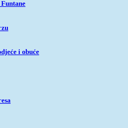
z Funtane
rzu
djeće i obuće
resa