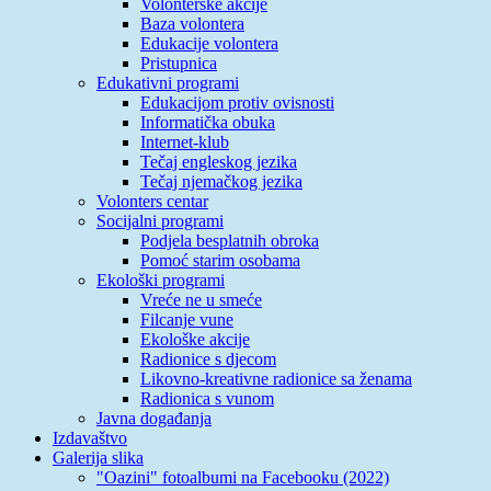
Volonterske akcije
Baza volontera
Edukacije volontera
Pristupnica
Edukativni programi
Edukacijom protiv ovisnosti
Informatička obuka
Internet-klub
Tečaj engleskog jezika
Tečaj njemačkog jezika
Volonters centar
Socijalni programi
Podjela besplatnih obroka
Pomoć starim osobama
Ekološki programi
Vreće ne u smeće
Filcanje vune
Ekološke akcije
Radionice s djecom
Likovno-kreativne radionice sa ženama
Radionica s vunom
Javna događanja
Izdavaštvo
Galerija slika
"Oazini" fotoalbumi na Facebooku (2022)