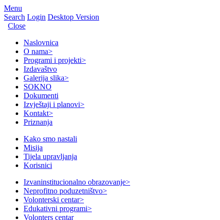
Menu
Search
Login
Desktop Version
Close
Naslovnica
O nama
>
Programi i projekti
>
Izdavaštvo
Galerija slika
>
SOKNO
Dokumenti
Izvještaji i planovi
>
Kontakt
>
Priznanja
Kako smo nastali
Misija
Tijela upravljanja
Korisnici
Izvaninstitucionalno obrazovanje
>
Neprofitno poduzetništvo
>
Volonterski centar
>
Edukativni programi
>
Volonters centar