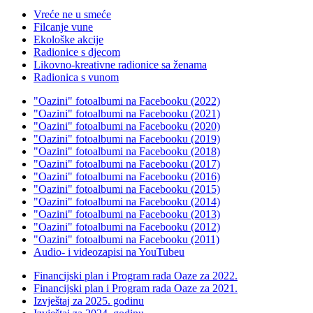
Vreće ne u smeće
Filcanje vune
Ekološke akcije
Radionice s djecom
Likovno-kreativne radionice sa ženama
Radionica s vunom
"Oazini" fotoalbumi na Facebooku (2022)
"Oazini" fotoalbumi na Facebooku (2021)
"Oazini" fotoalbumi na Facebooku (2020)
"Oazini" fotoalbumi na Facebooku (2019)
"Oazini" fotoalbumi na Facebooku (2018)
"Oazini" fotoalbumi na Facebooku (2017)
"Oazini" fotoalbumi na Facebooku (2016)
"Oazini" fotoalbumi na Facebooku (2015)
"Oazini" fotoalbumi na Facebooku (2014)
"Oazini" fotoalbumi na Facebooku (2013)
"Oazini" fotoalbumi na Facebooku (2012)
"Oazini" fotoalbumi na Facebooku (2011)
Audio- i videozapisi na YouTubeu
Financijski plan i Program rada Oaze za 2022.
Financijski plan i Program rada Oaze za 2021.
Izvještaj za 2025. godinu