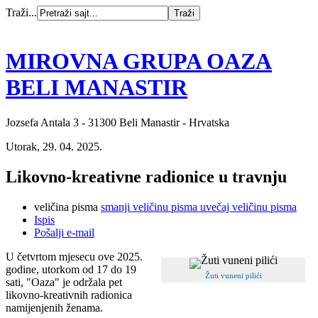
Traži...
MIROVNA GRUPA OAZA
BELI MANASTIR
Jozsefa Antala 3 - 31300 Beli Manastir - Hrvatska
Utorak, 29. 04. 2025.
Likovno-kreativne radionice u travnju
veličina pisma
smanji veličinu pisma
uvečaj veličinu pisma
Ispis
Pošalji e-mail
U četvrtom mjesecu ove 2025.
godine, utorkom od 17 do 19
Žuti vuneni pilići
sati, "Oaza" je održala pet
likovno-kreativnih radionica
namijenjenih ženama.