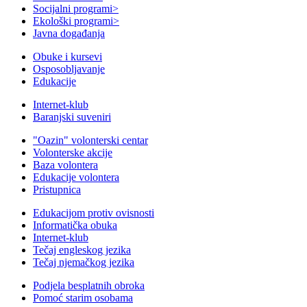
Socijalni programi
>
Ekološki programi
>
Javna događanja
Obuke i kursevi
Osposobljavanje
Edukacije
Internet-klub
Baranjski suveniri
"Oazin" volonterski centar
Volonterske akcije
Baza volontera
Edukacije volontera
Pristupnica
Edukacijom protiv ovisnosti
Informatička obuka
Internet-klub
Tečaj engleskog jezika
Tečaj njemačkog jezika
Podjela besplatnih obroka
Pomoć starim osobama