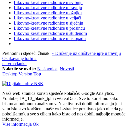
Likovno-kreativne radionice u svibnju
Likovno-kreativne radionice u travnju
Likovno-kreativne radionice u ožujku
Likovno-kreativne radionice u veljači
Likovno-kreativne radionice u siječnju
Likovno-kreativne radionice u prosincu
Likovno-kreativne radionice u studenom
Likovno-kreativne radionice u listopadu
Prethodni i sljedeći članak:
« Druženje uz društvene igre u travnju
Oslikavanje torbi »
na vrh članka
Nalazite se ovdje:
Naslovnica
Novosti
Desktop Version
Top
Naša web-stranica koristi sljedeće kolačiće: Google Analytics,
Youtube, JA_T3_blank_tpl i cwGeoData. Sve to koristimo kako
bismo anonimnom analizom vaše aktivnosti dobili informaciju je li
vam iskustvo korištenja naše web-stranice pozitivno (ako nije da ga
poboljšamo), a sve s ciljem kako biste od nas dobili najbolje moguće
informacije.
Više informacija
Ok