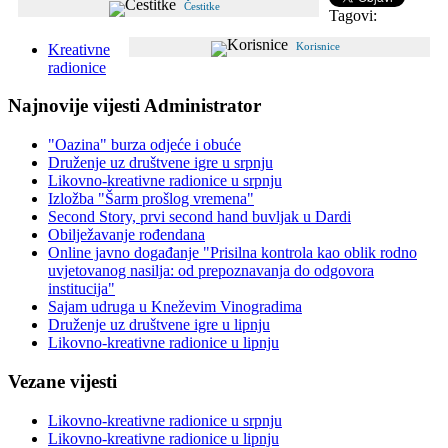
Čestitke
Tagovi:
Kreativne
Korisnice
radionice
Najnovije vijesti Administrator
"Oazina" burza odjeće i obuće
Druženje uz društvene igre u srpnju
Likovno-kreativne radionice u srpnju
Izložba "Šarm prošlog vremena"
Second Story, prvi second hand buvljak u Dardi
Obilježavanje rođendana
Online javno događanje "Prisilna kontrola kao oblik rodno
uvjetovanog nasilja: od prepoznavanja do odgovora
institucija"
Sajam udruga u Kneževim Vinogradima
Druženje uz društvene igre u lipnju
Likovno-kreativne radionice u lipnju
Vezane vijesti
Likovno-kreativne radionice u srpnju
Likovno-kreativne radionice u lipnju