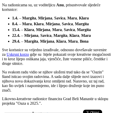
Na radionicama su, uz voditeljicu
Anu
, prisustvovale sljedeće
korisnice:
1.4.
–
Margita
,
Mirjana
,
Savica
,
Mara
,
Klara
8.4.
–
Mara
,
Klara
,
Mirjana
,
Savica
,
Margita
15.4.
–
Klara
,
Mirjana
,
Mara
,
Savica
,
Margita
22.4.
–
Mirjana
,
Savica
,
Margita
,
Klara
,
Mara
29.4.
–
Margita
,
Mirjana
,
Klara
,
Mara
,
Ilona
Sve korisnice su vrijedno izrađivale, odnosno dovršavale suvenire
za
Uskrsni korzo
gdje su htjele pokazati svoje kreativne mogućnosti
i to kroz lijepo oslikana jaja, vjenčiće, žute vunene piliće, čestitke i
druge sitnice.
Na svakom radu vidio se njihov uloženi trud tako da se "Oazin"
štand isticao svojim radovima. A sada dalje slijede novi izazovi i
njihova nova dokazivanja kroz omiljeni rad. Naravno, uz taj rad,
kao što uvijek i napominjemo, ide i lijepo druženje koje im puno
znači.
Likovno-kreativne radionice financira Grad Beli Manastir u sklopu
projekta "Oaza u 2025.".