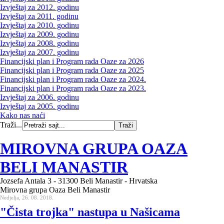
Izvještaj za 2012. godinu
Izvještaj za 2011. godinu
Izvještaj za 2010. godinu
Izvještaj za 2009. godinu
Izvještaj za 2008. godinu
Izvještaj za 2007. godinu
Financijski plan i Program rada Oaze za 2026
Financijski plan i Program rada Oaze za 2025
Financijski plan i Program rada Oaze za 2024.
Financijski plan i Program rada Oaze za 2023.
Izvještaj za 2006. godinu
Izvještaj za 2005. godinu
Kako nas naći
Traži...
MIROVNA GRUPA OAZA
BELI MANASTIR
Jozsefa Antala 3 - 31300 Beli Manastir - Hrvatska
Mirovna grupa Oaza Beli Manastir
Nedjelja, 26. 08. 2018.
"Čista trojka" nastupa u Našicama