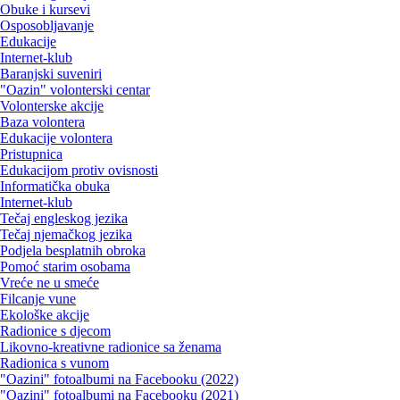
Obuke i kursevi
Osposobljavanje
Edukacije
Internet-klub
Baranjski suveniri
"Oazin" volonterski centar
Volonterske akcije
Baza volontera
Edukacije volontera
Pristupnica
Edukacijom protiv ovisnosti
Informatička obuka
Internet-klub
Tečaj engleskog jezika
Tečaj njemačkog jezika
Podjela besplatnih obroka
Pomoć starim osobama
Vreće ne u smeće
Filcanje vune
Ekološke akcije
Radionice s djecom
Likovno-kreativne radionice sa ženama
Radionica s vunom
"Oazini" fotoalbumi na Facebooku (2022)
"Oazini" fotoalbumi na Facebooku (2021)