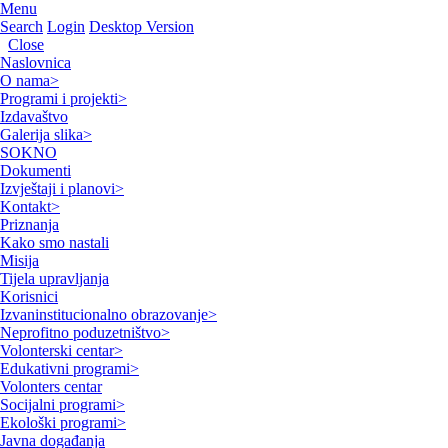
Menu
Search
Login
Desktop Version
Close
Naslovnica
O nama
>
Programi i projekti
>
Izdavaštvo
Galerija slika
>
SOKNO
Dokumenti
Izvještaji i planovi
>
Kontakt
>
Priznanja
Kako smo nastali
Misija
Tijela upravljanja
Korisnici
Izvaninstitucionalno obrazovanje
>
Neprofitno poduzetništvo
>
Volonterski centar
>
Edukativni programi
>
Volonters centar
Socijalni programi
>
Ekološki programi
>
Javna događanja