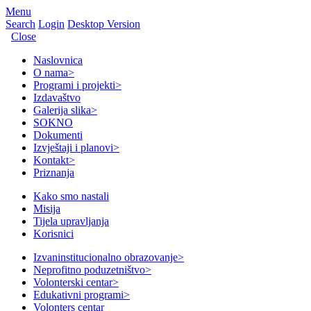
Menu
Search
Login
Desktop Version
Close
Naslovnica
O nama
>
Programi i projekti
>
Izdavaštvo
Galerija slika
>
SOKNO
Dokumenti
Izvještaji i planovi
>
Kontakt
>
Priznanja
Kako smo nastali
Misija
Tijela upravljanja
Korisnici
Izvaninstitucionalno obrazovanje
>
Neprofitno poduzetništvo
>
Volonterski centar
>
Edukativni programi
>
Volonters centar