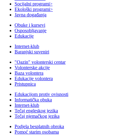
Socijalni programi
>
Ekološki programi
>
Javna događanja
Obuke i kursevi
Osposobljavanje
Edukacije
Internet-klub
Baranjski suveniri
"Oazin" volonterski centar
Volonterske akcije
Baza volontera
Edukacije volontera
Pristupnica
Edukacijom protiv ovisnosti
Informatička obuka
Internet-klub
Tečaj engleskog jezika
Tečaj njemačkog jezika
Podjela besplatnih obroka
Pomoć starim osobama