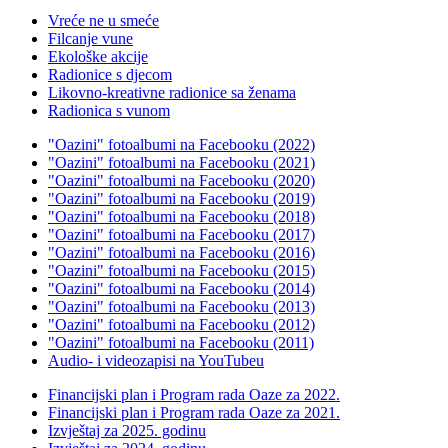
Vreće ne u smeće
Filcanje vune
Ekološke akcije
Radionice s djecom
Likovno-kreativne radionice sa ženama
Radionica s vunom
"Oazini" fotoalbumi na Facebooku (2022)
"Oazini" fotoalbumi na Facebooku (2021)
"Oazini" fotoalbumi na Facebooku (2020)
"Oazini" fotoalbumi na Facebooku (2019)
"Oazini" fotoalbumi na Facebooku (2018)
"Oazini" fotoalbumi na Facebooku (2017)
"Oazini" fotoalbumi na Facebooku (2016)
"Oazini" fotoalbumi na Facebooku (2015)
"Oazini" fotoalbumi na Facebooku (2014)
"Oazini" fotoalbumi na Facebooku (2013)
"Oazini" fotoalbumi na Facebooku (2012)
"Oazini" fotoalbumi na Facebooku (2011)
Audio- i videozapisi na YouTubeu
Financijski plan i Program rada Oaze za 2022.
Financijski plan i Program rada Oaze za 2021.
Izvještaj za 2025. godinu