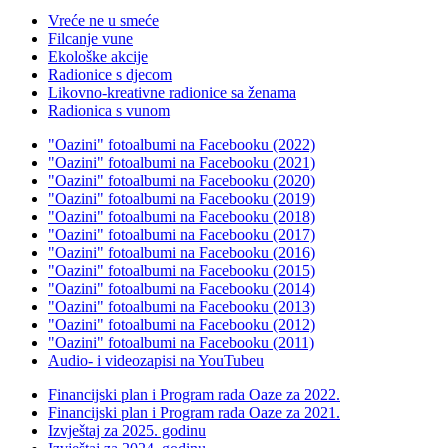
Vreće ne u smeće
Filcanje vune
Ekološke akcije
Radionice s djecom
Likovno-kreativne radionice sa ženama
Radionica s vunom
"Oazini" fotoalbumi na Facebooku (2022)
"Oazini" fotoalbumi na Facebooku (2021)
"Oazini" fotoalbumi na Facebooku (2020)
"Oazini" fotoalbumi na Facebooku (2019)
"Oazini" fotoalbumi na Facebooku (2018)
"Oazini" fotoalbumi na Facebooku (2017)
"Oazini" fotoalbumi na Facebooku (2016)
"Oazini" fotoalbumi na Facebooku (2015)
"Oazini" fotoalbumi na Facebooku (2014)
"Oazini" fotoalbumi na Facebooku (2013)
"Oazini" fotoalbumi na Facebooku (2012)
"Oazini" fotoalbumi na Facebooku (2011)
Audio- i videozapisi na YouTubeu
Financijski plan i Program rada Oaze za 2022.
Financijski plan i Program rada Oaze za 2021.
Izvještaj za 2025. godinu