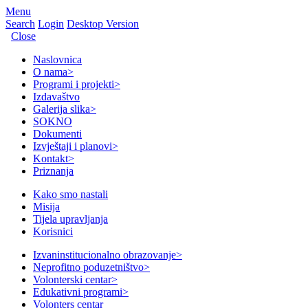
Menu
Search
Login
Desktop Version
Close
Naslovnica
O nama
>
Programi i projekti
>
Izdavaštvo
Galerija slika
>
SOKNO
Dokumenti
Izvještaji i planovi
>
Kontakt
>
Priznanja
Kako smo nastali
Misija
Tijela upravljanja
Korisnici
Izvaninstitucionalno obrazovanje
>
Neprofitno poduzetništvo
>
Volonterski centar
>
Edukativni programi
>
Volonters centar