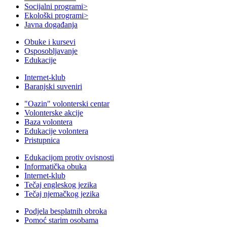
Socijalni programi
>
Ekološki programi
>
Javna događanja
Obuke i kursevi
Osposobljavanje
Edukacije
Internet-klub
Baranjski suveniri
"Oazin" volonterski centar
Volonterske akcije
Baza volontera
Edukacije volontera
Pristupnica
Edukacijom protiv ovisnosti
Informatička obuka
Internet-klub
Tečaj engleskog jezika
Tečaj njemačkog jezika
Podjela besplatnih obroka
Pomoć starim osobama