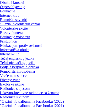
Obuke i kursevi
Osposobljavanje
Edukacije
Internet-klub
Baranjski suveniri
"Oazin" volonterski centar
Volonterske akcije
Baza volontera
Edukacije volontera
Pristupnica
Edukacijom protiv ovisnosti
Informatička obuka
Internet-klub
Tečaj engleskog jezika
Tečaj njemačkog jezika
Podjela besplatnih obroka
Pomoć starim osobama
Vreće ne u smeće
Filcanje vune
Ekološke akcije
Radionice s djecom
Likovno-kreativne radionice sa ženama
Radionica s vunom
"Oazini" fotoalbumi na Facebooku (2022)
"Oazini" fotoalbumi na Facebooku (2021)