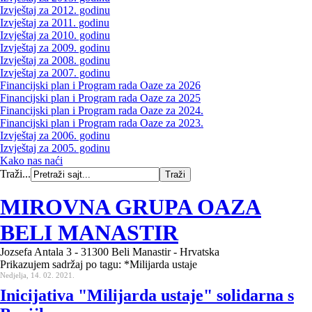
Izvještaj za 2012. godinu
Izvještaj za 2011. godinu
Izvještaj za 2010. godinu
Izvještaj za 2009. godinu
Izvještaj za 2008. godinu
Izvještaj za 2007. godinu
Financijski plan i Program rada Oaze za 2026
Financijski plan i Program rada Oaze za 2025
Financijski plan i Program rada Oaze za 2024.
Financijski plan i Program rada Oaze za 2023.
Izvještaj za 2006. godinu
Izvještaj za 2005. godinu
Kako nas naći
Traži...
MIROVNA GRUPA OAZA
BELI MANASTIR
Jozsefa Antala 3 - 31300 Beli Manastir - Hrvatska
Prikazujem sadržaj po tagu: *Milijarda ustaje
Nedjelja, 14. 02. 2021.
Inicijativa "Milijarda ustaje" solidarna s