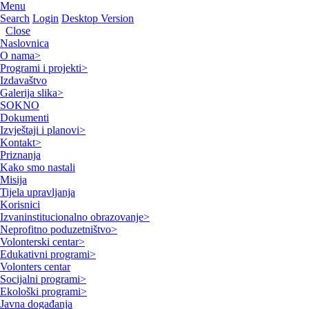
Menu
Search
Login
Desktop Version
Close
Naslovnica
O nama
>
Programi i projekti
>
Izdavaštvo
Galerija slika
>
SOKNO
Dokumenti
Izvještaji i planovi
>
Kontakt
>
Priznanja
Kako smo nastali
Misija
Tijela upravljanja
Korisnici
Izvaninstitucionalno obrazovanje
>
Neprofitno poduzetništvo
>
Volonterski centar
>
Edukativni programi
>
Volonters centar
Socijalni programi
>
Ekološki programi
>
Javna događanja