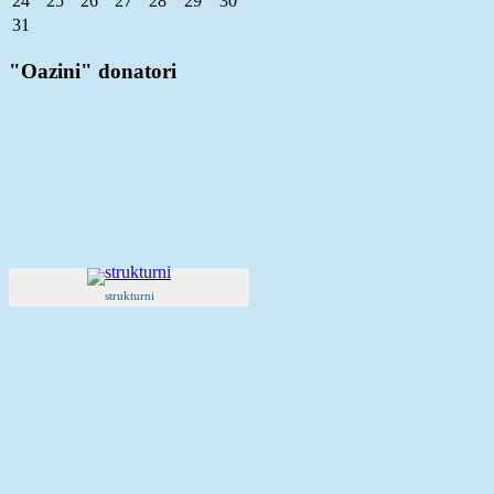
24
25
26
27
28
29
30
31
"Oazini" donatori
strukturni