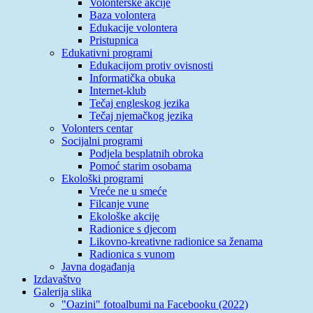
Volonterske akcije
Baza volontera
Edukacije volontera
Pristupnica
Edukativni programi
Edukacijom protiv ovisnosti
Informatička obuka
Internet-klub
Tečaj engleskog jezika
Tečaj njemačkog jezika
Volonters centar
Socijalni programi
Podjela besplatnih obroka
Pomoć starim osobama
Ekološki programi
Vreće ne u smeće
Filcanje vune
Ekološke akcije
Radionice s djecom
Likovno-kreativne radionice sa ženama
Radionica s vunom
Javna događanja
Izdavaštvo
Galerija slika
"Oazini" fotoalbumi na Facebooku (2022)