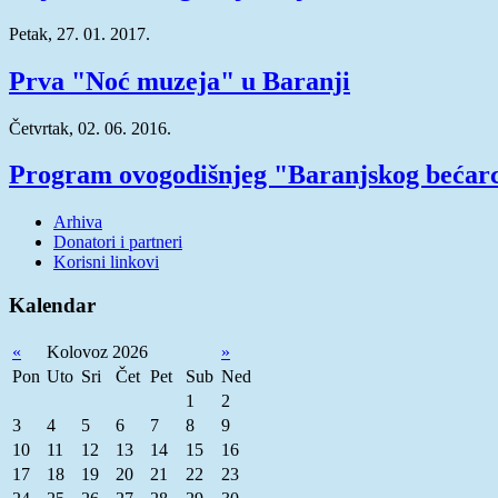
Petak, 27. 01. 2017.
Prva "Noć muzeja" u Baranji
Četvrtak, 02. 06. 2016.
Program ovogodišnjeg "Baranjskog bećar
Arhiva
Donatori i partneri
Korisni linkovi
Kalendar
«
Kolovoz 2026
»
Pon
Uto
Sri
Čet
Pet
Sub
Ned
1
2
3
4
5
6
7
8
9
10
11
12
13
14
15
16
17
18
19
20
21
22
23