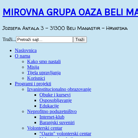
MIROVNA GRUPA OAZA BELI M
Jozsefa Antala 3 - 31300 Beli Manastir - Hrvatska
Traži...
Naslovnica
O nama
Kako smo nastali
Misija
Tijela upravljanja
Korisnici
Programi i projekti
Izvaninstitucionalno obrazovanje
Obuke i kursevi
Osposobljavanje
Edukacije
Neprofitno poduzetništvo
Internet-klub
Baranjski suveniri
Volonterski centar
"Oazin" volonterski centar