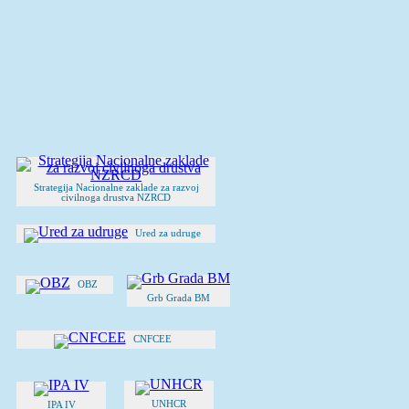
Strategija Nacionalne zaklade za razvoj
civilnoga drustva NZRCD
Ured za udruge
OBZ
Grb Grada BM
CNFCEE
UNHCR
IPA IV