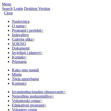
Menu
Search
Login
Desktop Version
Close
Naslovnica
O nama
>
Programi i projekti
>
Izdavaštvo
Galerija slika
>
SOKNO
Dokumenti
Izvještaji i planovi
>
Kontakt
>
Priznanja
Kako smo nastali
Misija
Tijela upravljanja
Korisnici
Izvaninstitucionalno obrazovanje
>
Neprofitno poduzetništvo
>
Volonterski centar
>
Edukativni programi
>
Volonters centar