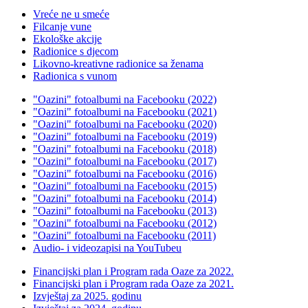
Vreće ne u smeće
Filcanje vune
Ekološke akcije
Radionice s djecom
Likovno-kreativne radionice sa ženama
Radionica s vunom
"Oazini" fotoalbumi na Facebooku (2022)
"Oazini" fotoalbumi na Facebooku (2021)
"Oazini" fotoalbumi na Facebooku (2020)
"Oazini" fotoalbumi na Facebooku (2019)
"Oazini" fotoalbumi na Facebooku (2018)
"Oazini" fotoalbumi na Facebooku (2017)
"Oazini" fotoalbumi na Facebooku (2016)
"Oazini" fotoalbumi na Facebooku (2015)
"Oazini" fotoalbumi na Facebooku (2014)
"Oazini" fotoalbumi na Facebooku (2013)
"Oazini" fotoalbumi na Facebooku (2012)
"Oazini" fotoalbumi na Facebooku (2011)
Audio- i videozapisi na YouTubeu
Financijski plan i Program rada Oaze za 2022.
Financijski plan i Program rada Oaze za 2021.
Izvještaj za 2025. godinu