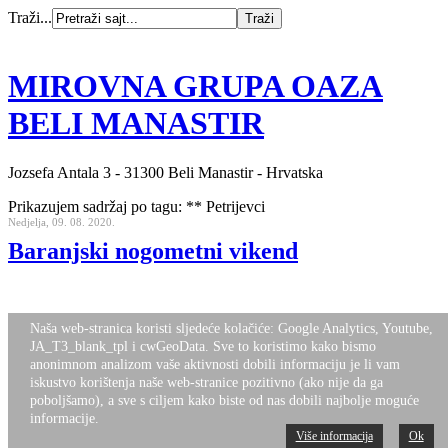
Traži...
MIROVNA GRUPA OAZA
BELI MANASTIR
Jozsefa Antala 3 - 31300 Beli Manastir - Hrvatska
Prikazujem sadržaj po tagu: ** Petrijevci
Nedjelja, 09. 08. 2020.
Baranjski nogometni vikend
Naša web-stranica koristi sljedeće kolačiće: Google Analytics, Youtube,
JA_T3_blank_tpl i cwGeoData. Sve to koristimo kako bismo
Nalazite se ovdje:
Naslovnica
Novosti
anonimnom analizom vaše aktivnosti dobili informaciju je li vam
Desktop Version
Top
iskustvo korištenja naše web-stranice pozitivno (ako nije da ga
poboljšamo), a sve s ciljem kako biste od nas dobili najbolje moguće
informacije.
Više informacija
Ok