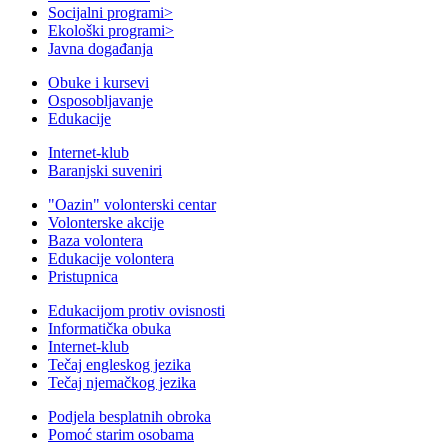
Socijalni programi
>
Ekološki programi
>
Javna događanja
Obuke i kursevi
Osposobljavanje
Edukacije
Internet-klub
Baranjski suveniri
"Oazin" volonterski centar
Volonterske akcije
Baza volontera
Edukacije volontera
Pristupnica
Edukacijom protiv ovisnosti
Informatička obuka
Internet-klub
Tečaj engleskog jezika
Tečaj njemačkog jezika
Podjela besplatnih obroka
Pomoć starim osobama